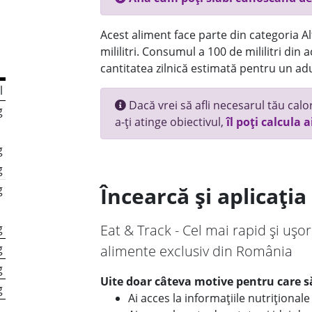
Acest aliment face parte din categoria Alt
mililitri. Consumul a 100 de mililitri din
cantitatea zilnică estimată pentru un adu
l
Dacă vrei să afli necesarul tău calori
g
a-ți atinge obiectivul,
îl poți calcula a
g
g
g
Încearcă și aplicați
g
Eat & Track - Cel mai rapid și ușor
g
alimente exclusiv din România
g
Uite doar câteva motive pentru care să
g
Ai acces la informațiile nutriționa