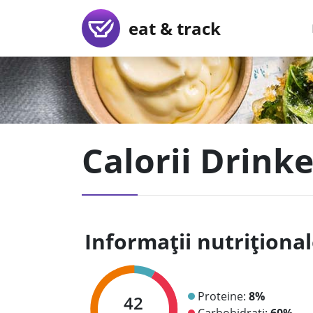
eat & track
Calorii Drink
Informații nutriționa
Proteine:
8%
42
Carbohidrați:
60%