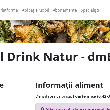
(current)
(current)
Platforma
Aplicație Mobil
Abonamente
Specialiști
el Drink Natur - dm
le
Informații aliment
Densitatea calorică:
Foarte mica (0.42k
Află cum poți slăbi cunoscând de