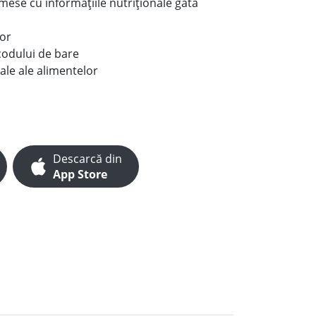
e mese cu informațiile nutriționale gata
lor
codului de bare
ale ale alimentelor
Descarcă din
App Store