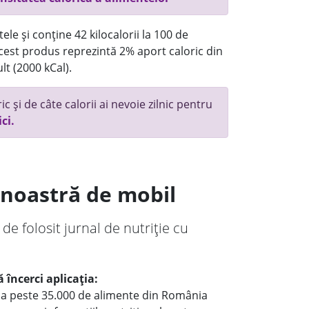
ele și conține 42 kilocalorii la 100 de
 acest produs reprezintă 2% aport caloric din
lt (2000 kCal).
c și de câte calorii ai nevoie zilnic pentru
ici.
a noastră de mobil
 de folosit jurnal de nutriție cu
 încerci aplicația:
le a peste 35.000 de alimente din România