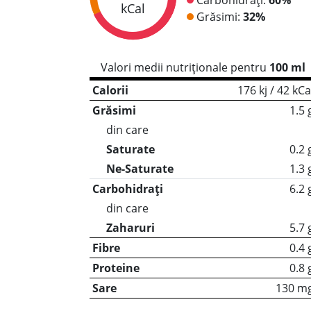
kCal
Grăsimi:
32%
Valori medii nutriționale pentru
100 ml
Calorii
176 kj / 42 kCa
Grăsimi
1.5 
din care
Saturate
0.2 
Ne-Saturate
1.3 
Carbohidrați
6.2 
din care
Zaharuri
5.7 
Fibre
0.4 
Proteine
0.8 
Sare
130 m