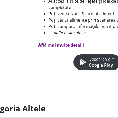
Ai acces la sute de rețete și idei d
completate
Poți vedea Nutri-Score-ul alimente
Poți căuta alimente prin scanarea 
Poți compara informațiile nutrițion
și multe multe altele...
Află mai multe detalii
Descarcă din
Google Play
goria Altele