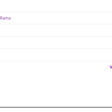
- Rama
V