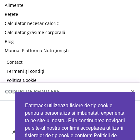
Alimente
Rețete
Calculator necesar caloric
Calculator grăsime corporală
Blog
Manual Platformă Nutriționiști
Contact
Termeni și condiții
Politica Cookie
Politica de confidențialitate
×
CODURI DE REDUCERE
Eatntrack utilizeaza fisiere de tip cookie
MYPROTEIN
pentru a personaliza si imbunatati experienta
ta pe site-ul nostru. Prin continuarea navigarii
pe site-ul nostru confirmi acceptarea utilizarii
Ai
40%
reducere la orice comandă folosind codul
fisierelor de tip cookie conform Politicii de
EATTRACK