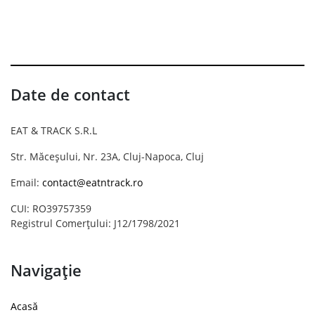
Date de contact
EAT & TRACK S.R.L
Str. Măceșului, Nr. 23A, Cluj-Napoca, Cluj
Email:
contact@eatntrack.ro
CUI: RO39757359
Registrul Comerțului: J12/1798/2021
Navigație
Acasă