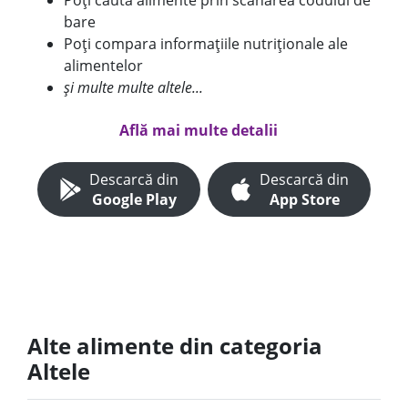
Poți căuta alimente prin scanarea codului de
bare
Poți compara informațiile nutriționale ale
alimentelor
și multe multe altele...
Află mai multe detalii
Descarcă din
Descarcă din
Google Play
App Store
Alte alimente din categoria
Altele