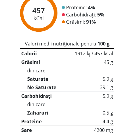
Proteine:
4%
457
Carbohidrați:
5%
kCal
Grăsimi:
91%
Valori medii nutriționale pentru
100 g
Calorii
1912 kj / 457 kCal
Grăsimi
45 g
din care
Saturate
5.9 g
Ne-Saturate
39.1 g
Carbohidrați
5.9 g
din care
Zaharuri
0.5 g
Proteine
4.4 g
Sare
4200 mg