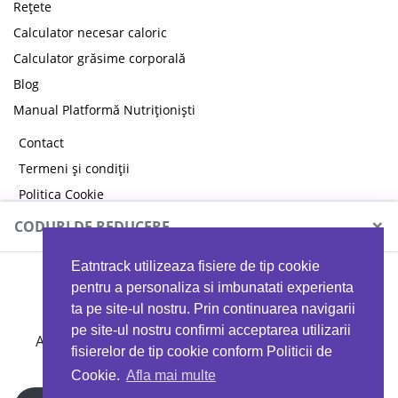
Rețete
Calculator necesar caloric
Calculator grăsime corporală
Blog
Manual Platformă Nutriționiști
Contact
Termeni și condiții
Politica Cookie
Politica de confidențialitate
×
CODURI DE REDUCERE
Eatntrack utilizeaza fisiere de tip cookie
MYPROTEIN
pentru a personaliza si imbunatati experienta
ta pe site-ul nostru. Prin continuarea navigarii
pe site-ul nostru confirmi acceptarea utilizarii
Ai
40%
reducere la orice comandă folosind codul
fisierelor de tip cookie conform Politicii de
EATTRACK
Cookie.
Afla mai multe