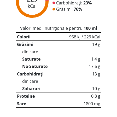
Carbohidrați:
23%
kCal
Grăsimi:
76%
Valori medii nutriționale pentru
100 ml
Calorii
958 kj / 229 kCal
Grăsimi
19 g
din care
Saturate
1.4 g
Ne-Saturate
17.6 g
Carbohidrați
13 g
din care
Zaharuri
10 g
Proteine
0.8 g
Sare
1800 mg