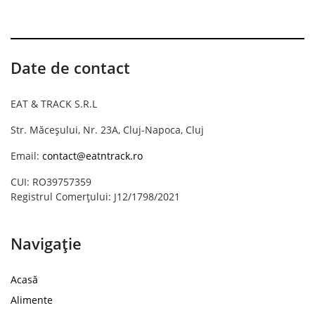
Date de contact
EAT & TRACK S.R.L
Str. Măceșului, Nr. 23A, Cluj-Napoca, Cluj
Email:
contact@eatntrack.ro
CUI: RO39757359
Registrul Comerțului: J12/1798/2021
Navigație
Acasă
Alimente