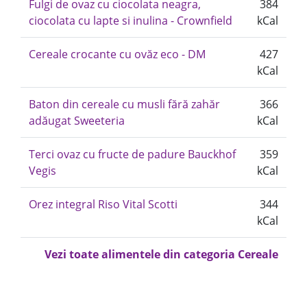
Fulgi de ovaz cu ciocolata neagra,
384
ciocolata cu lapte si inulina - Crownfield
kCal
Cereale crocante cu ovăz eco - DM
427
kCal
Baton din cereale cu musli fără zahăr
366
adăugat Sweeteria
kCal
Terci ovaz cu fructe de padure Bauckhof
359
Vegis
kCal
Orez integral Riso Vital Scotti
344
kCal
Vezi toate alimentele din categoria Cereale