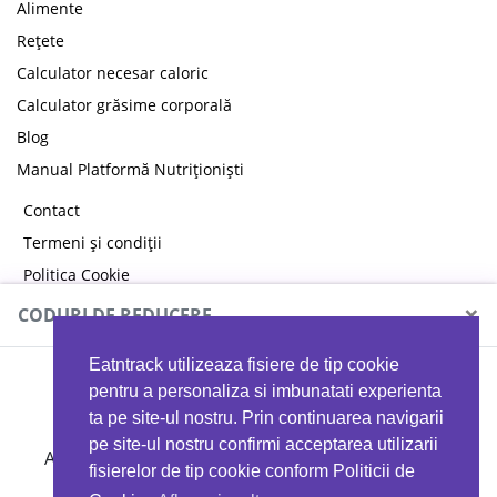
Alimente
Rețete
Calculator necesar caloric
Calculator grăsime corporală
Blog
Manual Platformă Nutriționiști
Contact
Termeni și condiții
Politica Cookie
Politica de confidențialitate
×
CODURI DE REDUCERE
Eatntrack utilizeaza fisiere de tip cookie
MYPROTEIN
pentru a personaliza si imbunatati experienta
ta pe site-ul nostru. Prin continuarea navigarii
pe site-ul nostru confirmi acceptarea utilizarii
Ai
40%
reducere la orice comandă folosind codul
fisierelor de tip cookie conform Politicii de
EATTRACK