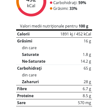
Carbohidrați:
59%
kCal
Grăsimi:
33%
Valori medii nutriționale pentru
100 g
Calorii
1891 kj / 452 kCal
Grăsimi
16 g
din care
Saturate
1.8 g
Ne-Saturate
14.2 g
Carbohidrați
65 g
din care
Zaharuri
28 g
Fibre
6.7 g
Proteine
8.5 g
Sare
570 mg