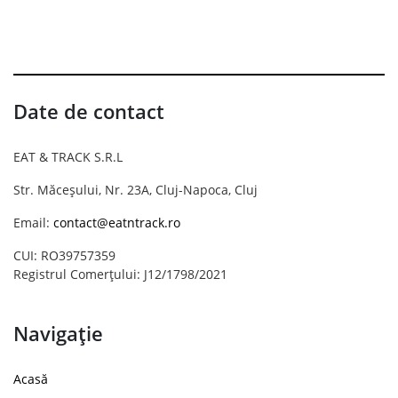
Date de contact
EAT & TRACK S.R.L
Str. Măceșului, Nr. 23A, Cluj-Napoca, Cluj
Email:
contact@eatntrack.ro
CUI: RO39757359
Registrul Comerțului: J12/1798/2021
Navigație
Acasă