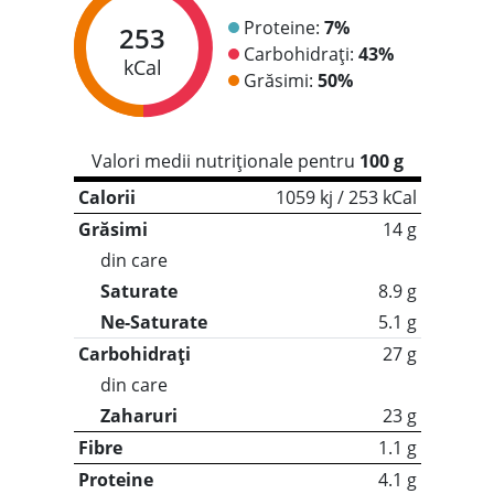
Proteine:
7%
253
Carbohidrați:
43%
kCal
Grăsimi:
50%
Valori medii nutriționale pentru
100 g
Calorii
1059 kj / 253 kCal
Grăsimi
14 g
din care
Saturate
8.9 g
Ne-Saturate
5.1 g
Carbohidrați
27 g
din care
Zaharuri
23 g
Fibre
1.1 g
Proteine
4.1 g