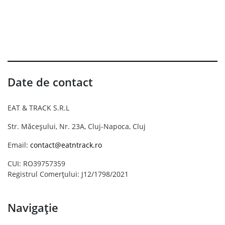
Date de contact
EAT & TRACK S.R.L
Str. Măceșului, Nr. 23A, Cluj-Napoca, Cluj
Email:
contact@eatntrack.ro
CUI: RO39757359
Registrul Comerțului: J12/1798/2021
Navigație