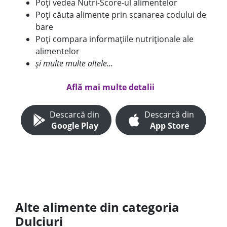
Poți vedea Nutri-Score-ul alimentelor
Poți căuta alimente prin scanarea codului de
bare
Poți compara informațiile nutriționale ale
alimentelor
și multe multe altele...
Află mai multe detalii
Descarcă din
Descarcă din
Google Play
App Store
Alte alimente din categoria
Dulciuri