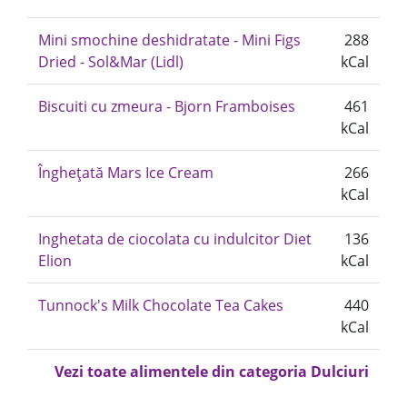
Mini smochine deshidratate - Mini Figs
288
Dried - Sol&Mar (Lidl)
kCal
Biscuiti cu zmeura - Bjorn Framboises
461
kCal
Înghețată Mars Ice Cream
266
kCal
Inghetata de ciocolata cu indulcitor Diet
136
Elion
kCal
Tunnock's Milk Chocolate Tea Cakes
440
kCal
Vezi toate alimentele din categoria Dulciuri