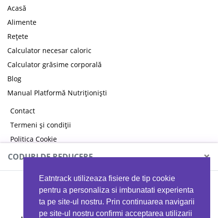
Acasă
Alimente
Rețete
Calculator necesar caloric
Calculator grăsime corporală
Blog
Manual Platformă Nutriționiști
Contact
Termeni și condiții
Politica Cookie
Politica de confidențialitate
×
CODURI DE REDUCERE
Eatntrack utilizeaza fisiere de tip cookie
MYPROTEIN
pentru a personaliza si imbunatati experienta
ta pe site-ul nostru. Prin continuarea navigarii
pe site-ul nostru confirmi acceptarea utilizarii