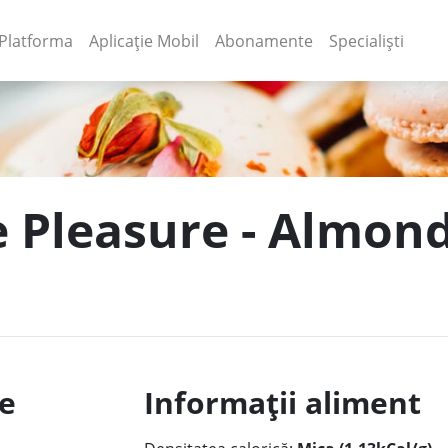
(current)
(current)
Platforma
Aplicație Mobil
Abonamente
Specialiști
e Pleasure - Almon
le
Informații aliment