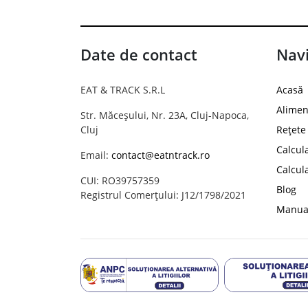
Date de contact
Navi
EAT & TRACK S.R.L
Acasă
Alimen
Str. Măceșului, Nr. 23A, Cluj-Napoca,
Cluj
Rețete
Calcul
Email:
contact@eatntrack.ro
Calcul
CUI: RO39757359
Blog
Registrul Comerțului: J12/1798/2021
Manual