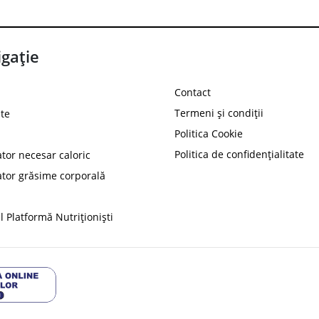
gație
Contact
Termeni și condiții
te
Politica Cookie
Politica de confidențialitate
ator necesar caloric
PROT
ator grăsime corporală
Ai
10%
reducere la
folosind codul
 Platformă Nutriționiști
Profită 