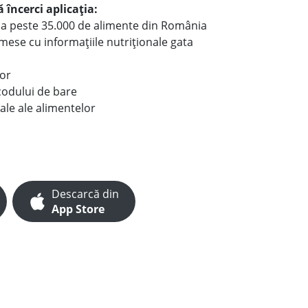
 încerci aplicația:
le a peste 35.000 de alimente din România
e mese cu informațiile nutriționale gata
lor
codului de bare
ale ale alimentelor
Descarcă din
App Store