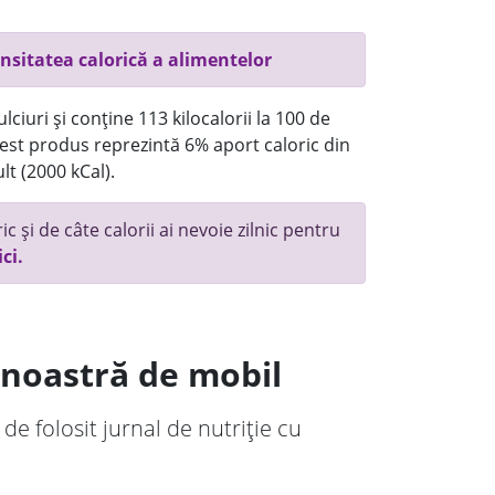
nsitatea calorică a alimentelor
ciuri și conține 113 kilocalorii la 100 de
st produs reprezintă 6% aport caloric din
lt (2000 kCal).
c și de câte calorii ai nevoie zilnic pentru
ici.
a noastră de mobil
 de folosit jurnal de nutriție cu