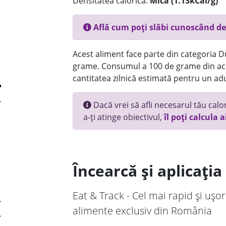
Densitatea calorică:
Mica (1.13kCal/g)
Află cum poți slăbi cunoscând de
Acest aliment face parte din categoria Dul
grame. Consumul a 100 de grame din ace
cantitatea zilnică estimată pentru un adu
Dacă vrei să afli necesarul tău calori
a-ți atinge obiectivul,
îl poți calcula a
Încearcă și aplicați
Eat & Track - Cel mai rapid și ușor
alimente exclusiv din România