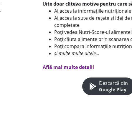
Uite doar câteva motive pentru care să
Ai acces la informațiile nutriționa
Ai acces la sute de rețete și idei d
completate
Poți vedea Nutri-Score-ul alimente
Poți căuta alimente prin scanarea 
Poți compara informațiile nutrițion
și multe multe altele...
Află mai multe detalii
Descarcă din
Google Play