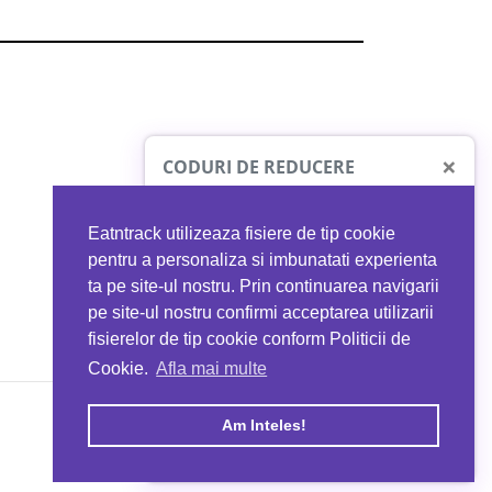
×
CODURI DE REDUCERE
Eatntrack utilizeaza fisiere de tip cookie
O41
MYPROTEIN
pentru a personaliza si imbunatati experienta
ta pe site-ul nostru. Prin continuarea navigarii
 orice comandă
Ai
40%
reducere la orice comandă
pe site-ul nostru confirmi acceptarea utilizarii
EATNTRACK
folosind codul
EATTRACK
fisierelor de tip cookie conform Politicii de
Cookie.
Afla mai multe
acum
Profită acum
Am Inteles!
Copyright © 2026 EAT & TRACK S.R.L