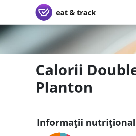
eat & track
Calorii Doubl
Planton
Informații nutriționa