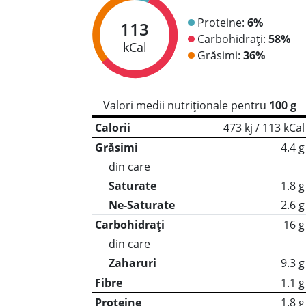
Proteine:
6%
113
Carbohidrați:
58%
kCal
Grăsimi:
36%
Valori medii nutriționale pentru
100 g
Calorii
473 kj / 113 kCal
Grăsimi
4.4 g
din care
Saturate
1.8 g
Ne-Saturate
2.6 g
Carbohidrați
16 g
din care
Zaharuri
9.3 g
Fibre
1.1 g
Proteine
1.8 g