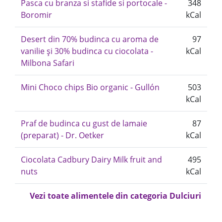
Pasca cu branza si stafide si portocale -
348
Boromir
kCal
Desert din 70% budinca cu aroma de
97
vanilie și 30% budinca cu ciocolata -
kCal
Milbona Safari
Mini Choco chips Bio organic - Gullón
503
kCal
Praf de budinca cu gust de lamaie
87
(preparat) - Dr. Oetker
kCal
Ciocolata Cadbury Dairy Milk fruit and
495
nuts
kCal
Vezi toate alimentele din categoria Dulciuri