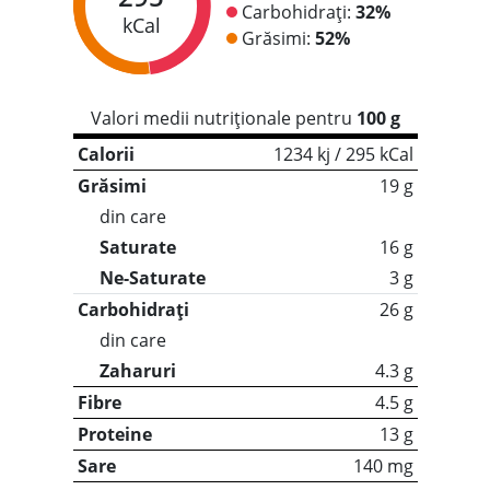
Carbohidrați:
32%
kCal
Grăsimi:
52%
Valori medii nutriționale pentru
100 g
Calorii
1234 kj / 295 kCal
Grăsimi
19 g
din care
Saturate
16 g
Ne-Saturate
3 g
Carbohidrați
26 g
din care
Zaharuri
4.3 g
Fibre
4.5 g
Proteine
13 g
Sare
140 mg