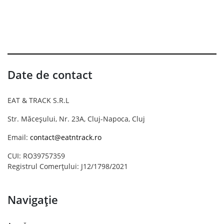
Date de contact
EAT & TRACK S.R.L
Str. Măceșului, Nr. 23A, Cluj-Napoca, Cluj
Email:
contact@eatntrack.ro
CUI: RO39757359
Registrul Comerțului: J12/1798/2021
Navigație