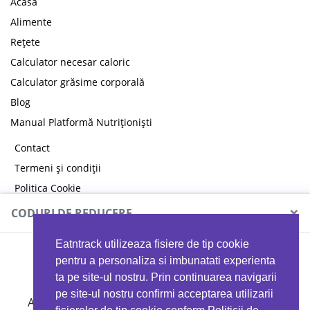
Acasă
Alimente
Rețete
Calculator necesar caloric
Calculator grăsime corporală
Blog
Manual Platformă Nutriționiști
Contact
Termeni și condiții
Politica Cookie
Politica de confidențialitate
×
CODURI DE REDUCERE
Eatntrack utilizeaza fisiere de tip cookie
MYPROTEIN
pentru a personaliza si imbunatati experienta
ta pe site-ul nostru. Prin continuarea navigarii
pe site-ul nostru confirmi acceptarea utilizarii
Ai
40%
reducere la orice comandă folosind codul