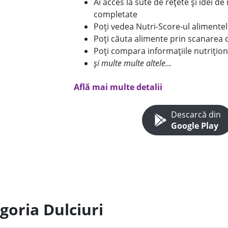
Ai acces la sute de rețete și idei d
completate
Poți vedea Nutri-Score-ul alimente
Poți căuta alimente prin scanarea 
Poți compara informațiile nutrițion
și multe multe altele...
Află mai multe detalii
Descarcă din
Google Play
goria Dulciuri