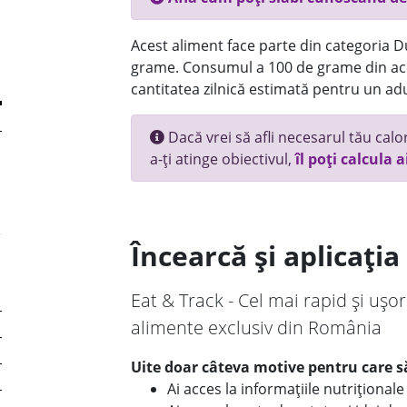
Acest aliment face parte din categoria Dul
grame. Consumul a 100 de grame din ace
cantitatea zilnică estimată pentru un adu
Dacă vrei să afli necesarul tău calori
a-ți atinge obiectivul,
îl poți calcula a
Încearcă și aplicați
Eat & Track - Cel mai rapid și ușor
alimente exclusiv din România
Uite doar câteva motive pentru care să
Ai acces la informațiile nutriționa