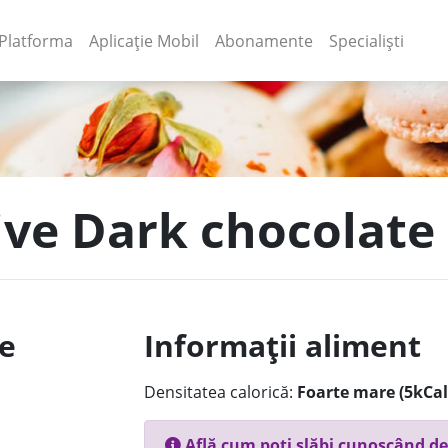
(current)
(current)
Platforma
Aplicație Mobil
Abonamente
Specialiști
tive Dark chocolate
le
Informații aliment
Densitatea calorică:
Foarte mare (5kCal
Află cum poți slăbi cunoscând de