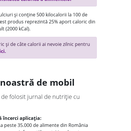
ciuri și conține 500 kilocalorii la 100 de
st produs reprezintă 25% aport caloric din
lt (2000 kCal).
c și de câte calorii ai nevoie zilnic pentru
ici.
a noastră de mobil
 de folosit jurnal de nutriție cu
 încerci aplicația:
le a peste 35.000 de alimente din România