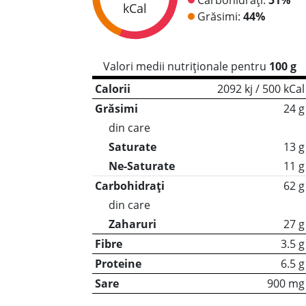
kCal
Grăsimi:
44%
Valori medii nutriționale pentru
100 g
Calorii
2092 kj / 500 kCal
Grăsimi
24 g
din care
Saturate
13 g
Ne-Saturate
11 g
Carbohidrați
62 g
din care
Zaharuri
27 g
Fibre
3.5 g
Proteine
6.5 g
Sare
900 mg