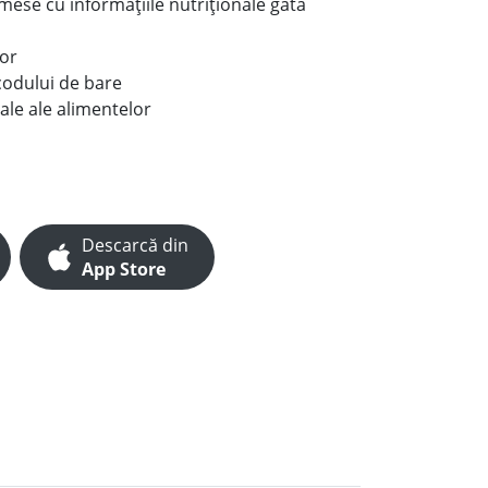
e mese cu informațiile nutriționale gata
lor
codului de bare
ale ale alimentelor
Descarcă din
App Store