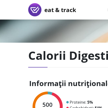
eat & track
Calorii Diges
Informații nutriționa
Proteine:
5%
500
Carbohidrați:
51%