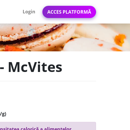
Login
ACCES PLATFORMĂ
 - McVites
/g)
nsitatea calorică a alimentelor