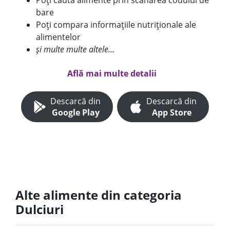
Poți căuta alimente prin scanarea codului de
bare
Poți compara informațiile nutriționale ale
alimentelor
și multe multe altele...
Află mai multe detalii
Descarcă din
Descarcă din
Google Play
App Store
Alte alimente din categoria
Dulciuri