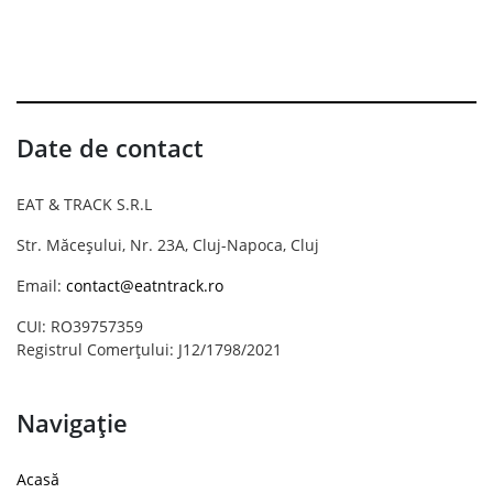
Date de contact
EAT & TRACK S.R.L
Str. Măceșului, Nr. 23A, Cluj-Napoca, Cluj
Email:
contact@eatntrack.ro
CUI: RO39757359
Registrul Comerțului: J12/1798/2021
Navigație
Acasă