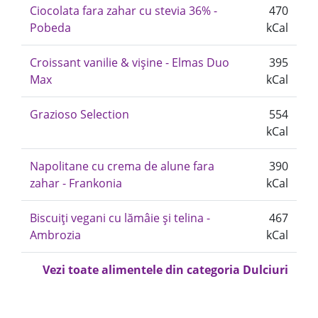
Ciocolata fara zahar cu stevia 36% -
470
Pobeda
kCal
Croissant vanilie & vișine - Elmas Duo
395
Max
kCal
Grazioso Selection
554
kCal
Napolitane cu crema de alune fara
390
zahar - Frankonia
kCal
Biscuiți vegani cu lămâie și telina -
467
Ambrozia
kCal
Vezi toate alimentele din categoria Dulciuri