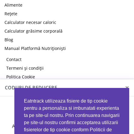
Alimente
Rețete
Calculator necesar caloric
Calculator grăsime corporală
Blog
Manual Platformă Nutriționiști
Contact
Termeni și condiții
Politica Cookie
Politica de confidențialitate
×
CODURI DE REDUCERE
Eatntrack utilizeaza fisiere de tip cookie
MYPROTEIN
pentru a personaliza si imbunatati experienta
ta pe site-ul nostru. Prin continuarea navigarii
pe site-ul nostru confirmi acceptarea utilizarii
Ai
40%
reducere la orice comandă folosind codul
fisierelor de tip cookie conform Politicii de
EATTRACK