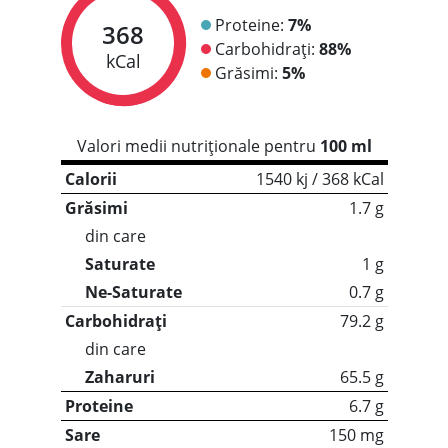
Proteine:
7%
368
Carbohidrați:
88%
kCal
Grăsimi:
5%
Valori medii nutriționale pentru
100 ml
Calorii
1540 kj / 368 kCal
Grăsimi
1.7 g
din care
Saturate
1 g
Ne-Saturate
0.7 g
Carbohidrați
79.2 g
din care
Zaharuri
65.5 g
Proteine
6.7 g
Sare
150 mg