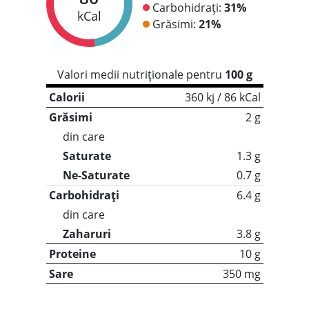
Carbohidrați:
31%
kCal
Grăsimi:
21%
Valori medii nutriționale pentru
100 g
Calorii
360 kj / 86 kCal
Grăsimi
2 g
din care
Saturate
1.3 g
Ne-Saturate
0.7 g
Carbohidrați
6.4 g
din care
Zaharuri
3.8 g
Proteine
10 g
Sare
350 mg