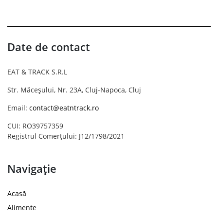
Date de contact
EAT & TRACK S.R.L
Str. Măceșului, Nr. 23A, Cluj-Napoca, Cluj
Email:
contact@eatntrack.ro
CUI: RO39757359
Registrul Comerțului: J12/1798/2021
Navigație
Acasă
Alimente