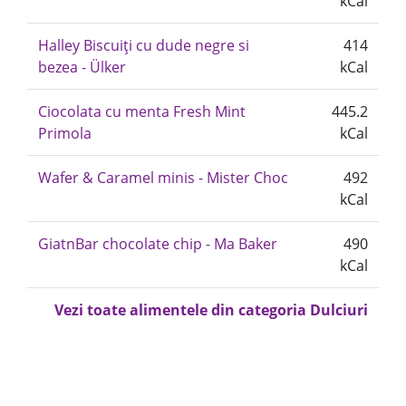
kCal
Halley Biscuiți cu dude negre si
414
bezea - Ülker
kCal
Ciocolata cu menta Fresh Mint
445.2
Primola
kCal
Wafer & Caramel minis - Mister Choc
492
kCal
GiatnBar chocolate chip - Ma Baker
490
kCal
Vezi toate alimentele din categoria Dulciuri