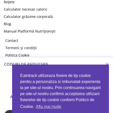
Rețete
Calculator necesar caloric
Calculator grăsime corporală
Blog
Manual Platformă Nutriționiști
Contact
Termeni și condiții
Politica Cookie
Politica de confidențialitate
×
CODURI DE REDUCERE
Eatntrack utilizeaza fisiere de tip cookie
MYPROTEIN
pentru a personaliza si imbunatati experienta
ta pe site-ul nostru. Prin continuarea navigarii
pe site-ul nostru confirmi acceptarea utilizarii
Ai
40%
reducere la orice comandă folosind codul
fisierelor de tip cookie conform Politicii de
EATTRACK
Cookie.
Afla mai multe