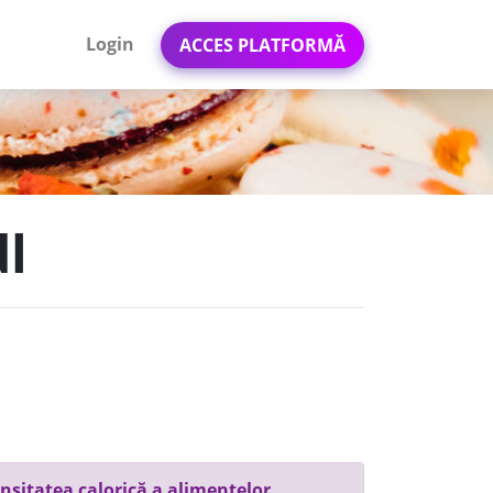
Login
ACCES PLATFORMĂ
dl
nsitatea calorică a alimentelor