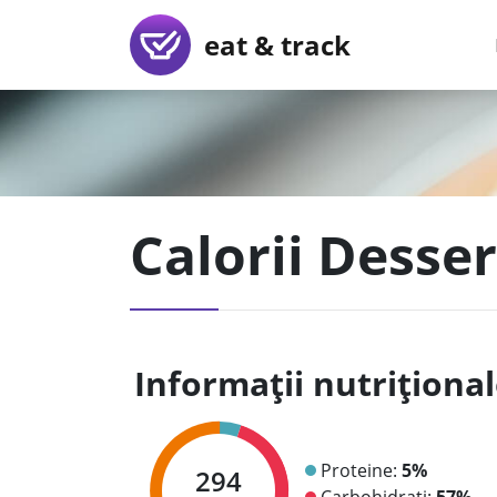
eat & track
Calorii Desser
Informații nutriționa
Proteine:
5%
294
Carbohidrați:
57%