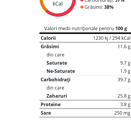
kCal
Grăsimi:
38%
Valori medii nutriționale pentru
100 g
Calorii
1230 kj / 294 kCal
Grăsimi
11.6 g
din care
Saturate
9.7 g
Ne-Saturate
1.9 g
Carbohidrați
39.7 g
din care
Zaharuri
25.8 g
Proteine
3.8 g
Sare
250 mg