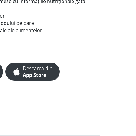
e mese cu informațiile nutriționale gata
lor
codului de bare
ale ale alimentelor
Descarcă din
App Store