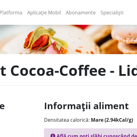
(current)
(current)
Platforma
Aplicație Mobil
Abonamente
Specialiști
t Cocoa-Coffee - Li
le
Informații aliment
Densitatea calorică:
Mare (2.94kCal/g)
Află cum poți slăbi cunoscând de