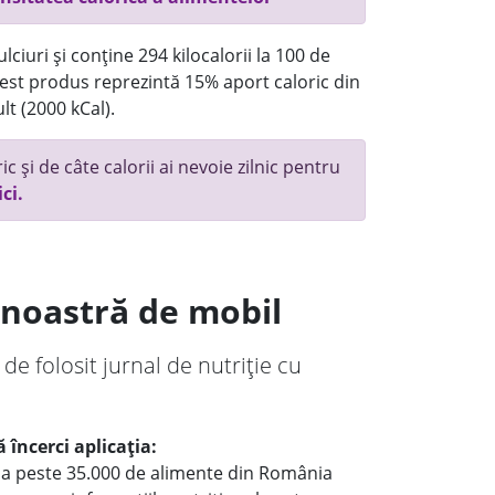
ciuri și conține 294 kilocalorii la 100 de
st produs reprezintă 15% aport caloric din
lt (2000 kCal).
c și de câte calorii ai nevoie zilnic pentru
ici.
a noastră de mobil
 de folosit jurnal de nutriție cu
 încerci aplicația:
le a peste 35.000 de alimente din România