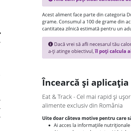
Acest aliment face parte din categoria Dul
grame. Consumul a 100 de grame din ace
cantitatea zilnică estimată pentru un adu
Dacă vrei să afli necesarul tău calori
a-ți atinge obiectivul,
îl poți calcula a
Încearcă și aplicați
Eat & Track - Cel mai rapid și ușor
alimente exclusiv din România
Uite doar câteva motive pentru care să
Ai acces la informațiile nutriționa