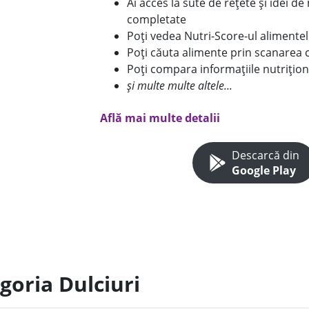
Ai acces la sute de rețete și idei d
completate
Poți vedea Nutri-Score-ul alimente
Poți căuta alimente prin scanarea 
Poți compara informațiile nutrițion
și multe multe altele...
Află mai multe detalii
Descarcă din
Google Play
goria Dulciuri