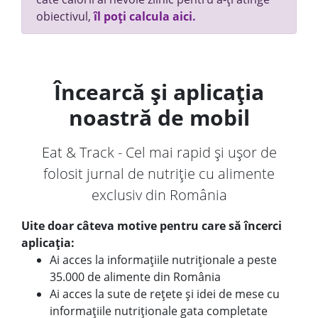
obiectivul,
îl poți calcula aici.
Încearcă și aplicația
noastră de mobil
Eat & Track - Cel mai rapid și ușor de
folosit jurnal de nutriție cu alimente
exclusiv din România
Uite doar câteva motive pentru care să încerci
aplicația:
Ai acces la informațiile nutriționale a peste
35.000 de alimente din România
Ai acces la sute de rețete și idei de mese cu
informațiile nutriționale gata completate