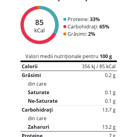
Proteine:
33%
85
Carbohidrați:
65%
kCal
Grăsimi:
2%
Valori medii nutriționale pentru
100 g
Calorii
356 kj / 85 kCal
Grăsimi
0.2 g
din care
Saturate
0.1 g
Ne-Saturate
0.1 g
Carbohidrați
13.7 g
din care
Zaharuri
13.2 g
Proteine
7 g