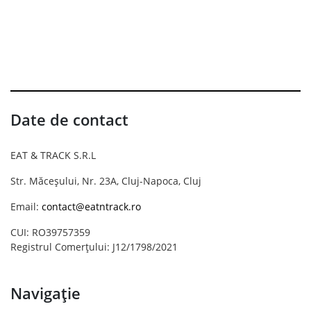
Date de contact
EAT & TRACK S.R.L
Str. Măceșului, Nr. 23A, Cluj-Napoca, Cluj
Email:
contact@eatntrack.ro
CUI: RO39757359
Registrul Comerțului: J12/1798/2021
Navigație