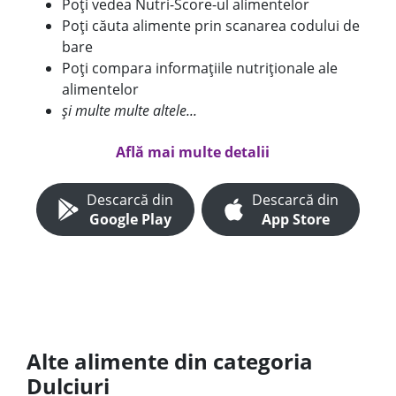
Poți vedea Nutri-Score-ul alimentelor
Poți căuta alimente prin scanarea codului de
bare
Poți compara informațiile nutriționale ale
alimentelor
și multe multe altele...
Află mai multe detalii
Descarcă din
Descarcă din
Google Play
App Store
Alte alimente din categoria
Dulciuri