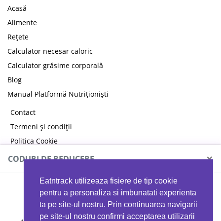
Acasă
Alimente
Rețete
Calculator necesar caloric
Calculator grăsime corporală
Blog
Manual Platformă Nutriționiști
Contact
Termeni și condiții
Politica Cookie
Politica de confidențialitate
×
CODURI DE REDUCERE
Eatntrack utilizeaza fisiere de tip cookie
MYPROTEIN
pentru a personaliza si imbunatati experienta
ta pe site-ul nostru. Prin continuarea navigarii
pe site-ul nostru confirmi acceptarea utilizarii