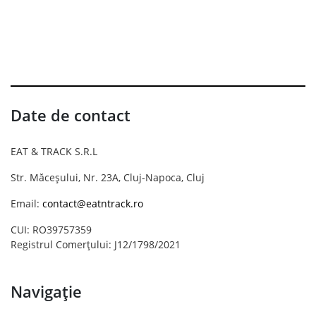
Date de contact
EAT & TRACK S.R.L
Str. Măceșului, Nr. 23A, Cluj-Napoca, Cluj
Email:
contact@eatntrack.ro
CUI: RO39757359
Registrul Comerțului: J12/1798/2021
Navigație