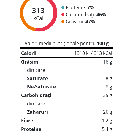
Proteine:
7%
313
Carbohidrați:
46%
kCal
Grăsimi:
47%
Valori medii nutriționale pentru
100 g
Calorii
1310 kj / 313 kCal
Grăsimi
16 g
din care
Saturate
8 g
Ne-Saturate
8 g
Carbohidrați
35 g
din care
Zaharuri
26 g
Fibre
1.2 g
Proteine
5.4 g