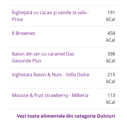
Înghețată cu cacao și vanilie la vafa -
191
Proxi
kCal
8 Brownies
458
kCal
Baton din zer cu caramel Das
398
Gesunde Plus
kCal
Inghetata Raisin & Nuts - Stilla Dolce
215
kCal
Mousse & fruit strawberry - Milkeria
113
kCal
Vezi toate alimentele din categoria Dulciuri