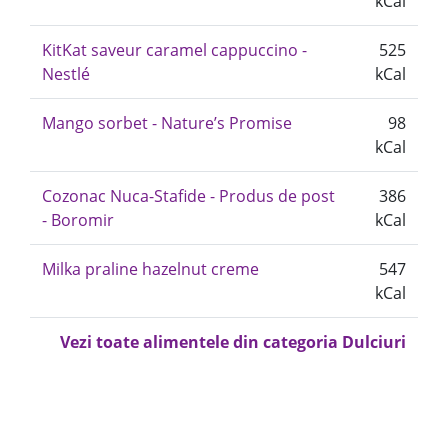
kCal
KitKat saveur caramel cappuccino -
525
Nestlé
kCal
Mango sorbet - Nature’s Promise
98
kCal
Cozonac Nuca-Stafide - Produs de post
386
- Boromir
kCal
Milka praline hazelnut creme
547
kCal
Vezi toate alimentele din categoria Dulciuri