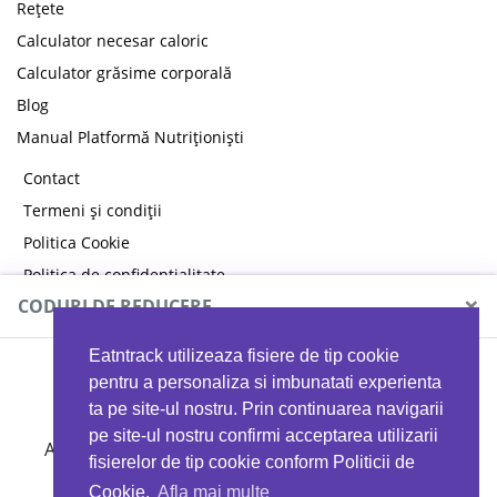
Rețete
Calculator necesar caloric
Calculator grăsime corporală
Blog
Manual Platformă Nutriționiști
Contact
Termeni și condiții
Politica Cookie
Politica de confidențialitate
×
CODURI DE REDUCERE
Eatntrack utilizeaza fisiere de tip cookie
MYPROTEIN
pentru a personaliza si imbunatati experienta
ta pe site-ul nostru. Prin continuarea navigarii
pe site-ul nostru confirmi acceptarea utilizarii
Ai
40%
reducere la orice comandă folosind codul
fisierelor de tip cookie conform Politicii de
EATTRACK
Cookie.
Afla mai multe