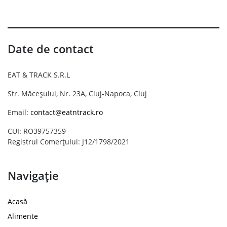
Date de contact
EAT & TRACK S.R.L
Str. Măceșului, Nr. 23A, Cluj-Napoca, Cluj
Email:
contact@eatntrack.ro
CUI: RO39757359
Registrul Comerțului: J12/1798/2021
Navigație
Acasă
Alimente