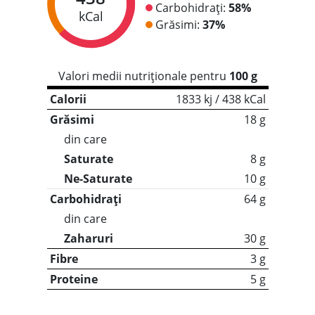
Carbohidrați:
58%
kCal
Grăsimi:
37%
Valori medii nutriționale pentru
100 g
Calorii
1833 kj / 438 kCal
Grăsimi
18 g
din care
Saturate
8 g
Ne-Saturate
10 g
Carbohidrați
64 g
din care
Zaharuri
30 g
Fibre
3 g
Proteine
5 g