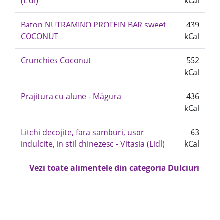
(Lidl)
kCal
Baton NUTRAMINO PROTEIN BAR sweet
439
COCONUT
kCal
Crunchies Coconut
552
kCal
Prajitura cu alune - Măgura
436
kCal
Litchi decojite, fara samburi, usor
63
indulcite, in stil chinezesc - Vitasia (Lidl)
kCal
Vezi toate alimentele din categoria Dulciuri