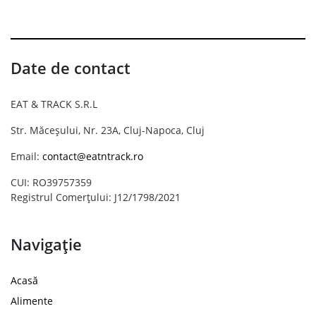
Date de contact
EAT & TRACK S.R.L
Str. Măceșului, Nr. 23A, Cluj-Napoca, Cluj
Email:
contact@eatntrack.ro
CUI: RO39757359
Registrul Comerțului: J12/1798/2021
Navigație
Acasă
Alimente