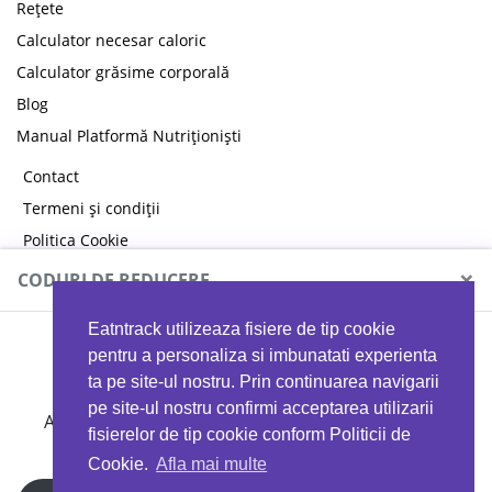
Rețete
Calculator necesar caloric
Calculator grăsime corporală
Blog
Manual Platformă Nutriționiști
Contact
Termeni și condiții
Politica Cookie
Politica de confidențialitate
×
CODURI DE REDUCERE
Eatntrack utilizeaza fisiere de tip cookie
MYPROTEIN
pentru a personaliza si imbunatati experienta
ta pe site-ul nostru. Prin continuarea navigarii
pe site-ul nostru confirmi acceptarea utilizarii
Ai
40%
reducere la orice comandă folosind codul
fisierelor de tip cookie conform Politicii de
EATTRACK
Cookie.
Afla mai multe