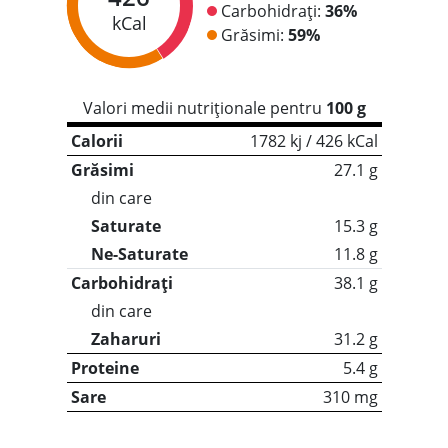
Carbohidrați:
36%
kCal
Grăsimi:
59%
Valori medii nutriționale pentru
100 g
Calorii
1782 kj / 426 kCal
Grăsimi
27.1 g
din care
Saturate
15.3 g
Ne-Saturate
11.8 g
Carbohidrați
38.1 g
din care
Zaharuri
31.2 g
Proteine
5.4 g
Sare
310 mg