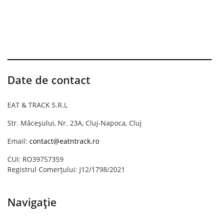
Date de contact
EAT & TRACK S.R.L
Str. Măceșului, Nr. 23A, Cluj-Napoca, Cluj
Email:
contact@eatntrack.ro
CUI: RO39757359
Registrul Comerțului: J12/1798/2021
Navigație