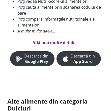
Poți vedea Nutri-Score-ul alimentelor
Poți căuta alimente prin scanarea codului de
bare
Poți compara informațiile nutriționale ale
alimentelor
și multe multe altele...
Află mai multe detalii
Descarcă din
Descarcă din
Google Play
App Store
Alte alimente din categoria
Dulciuri