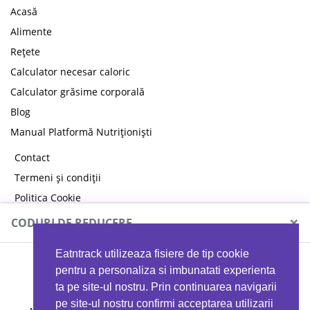
Acasă
Alimente
Rețete
Calculator necesar caloric
Calculator grăsime corporală
Blog
Manual Platformă Nutriționiști
Contact
Termeni și condiții
Politica Cookie
Politica de confidențialitate
×
CODURI DE REDUCERE
Eatntrack utilizeaza fisiere de tip cookie
MYPROTEIN
pentru a personaliza si imbunatati experienta
ta pe site-ul nostru. Prin continuarea navigarii
pe site-ul nostru confirmi acceptarea utilizarii