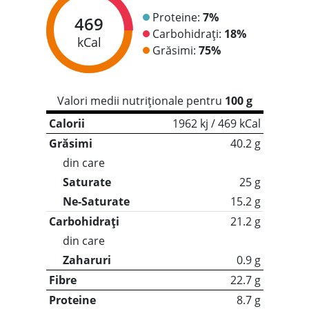
Proteine:
7%
469
Carbohidrați:
18%
kCal
Grăsimi:
75%
Valori medii nutriționale pentru
100 g
Calorii
1962 kj / 469 kCal
Grăsimi
40.2 g
din care
Saturate
25 g
Ne-Saturate
15.2 g
Carbohidrați
21.2 g
din care
Zaharuri
0.9 g
Fibre
22.7 g
Proteine
8.7 g