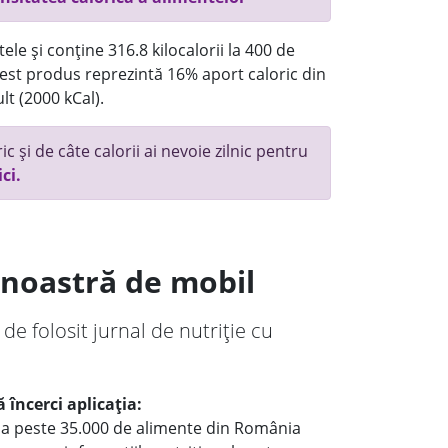
ele și conține 316.8 kilocalorii la 400 de
st produs reprezintă 16% aport caloric din
lt (2000 kCal).
c și de câte calorii ai nevoie zilnic pentru
ici.
a noastră de mobil
 de folosit jurnal de nutriție cu
 încerci aplicația:
le a peste 35.000 de alimente din România