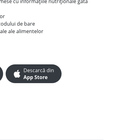
e mese cu informațiile nutriționale gata
lor
codului de bare
ale ale alimentelor
Descarcă din
App Store