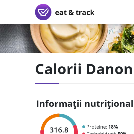
eat & track
Calorii Danon
Informații nutriționa
Proteine:
18%
316.8
Carbohidrați:
59%