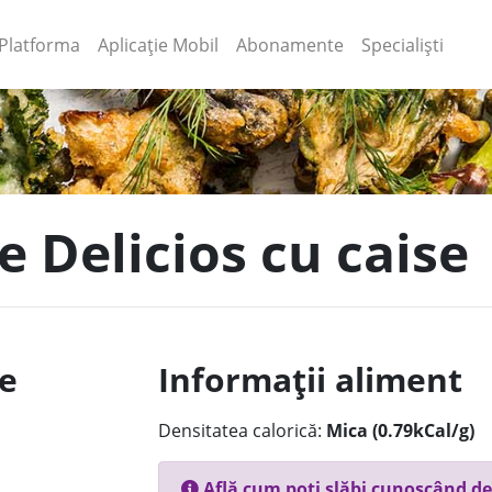
(current)
(current)
Platforma
Aplicație Mobil
Abonamente
Specialiști
e Delicios cu caise
le
Informații aliment
Densitatea calorică:
Mica (0.79kCal/g)
Află cum poți slăbi cunoscând de