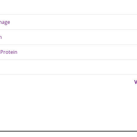
Image
m
 Protein
V