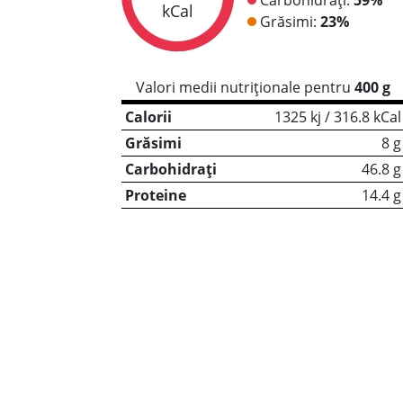
kCal
Grăsimi:
23%
Valori medii nutriționale pentru
400 g
Calorii
1325 kj / 316.8 kCal
Grăsimi
8 g
Carbohidrați
46.8 g
Proteine
14.4 g