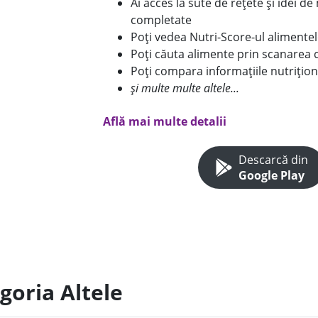
Ai acces la sute de rețete și idei d
completate
Poți vedea Nutri-Score-ul alimente
Poți căuta alimente prin scanarea 
Poți compara informațiile nutrițion
și multe multe altele...
Află mai multe detalii
Descarcă din
Google Play
goria Altele