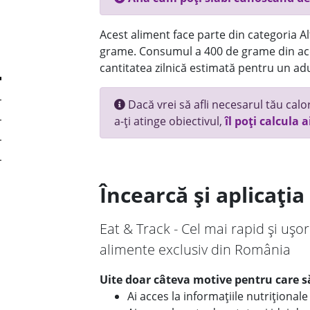
Acest aliment face parte din categoria Alt
grame. Consumul a 400 de grame din ace
cantitatea zilnică estimată pentru un adu
Dacă vrei să afli necesarul tău calori
a-ți atinge obiectivul,
îl poți calcula a
Încearcă și aplicați
Eat & Track - Cel mai rapid și ușor
alimente exclusiv din România
Uite doar câteva motive pentru care să
Ai acces la informațiile nutriționa