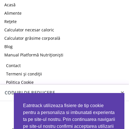
Acasă
Alimente
Rețete
Calculator necesar caloric
Calculator grăsime corporală
Blog
Manual Platformă Nutriționiști
Contact
Termeni și condiții
Politica Cookie
Politica de confidențialitate
×
CODURI DE REDUCERE
Eatntrack utilizeaza fisiere de tip cookie
MYPROTEIN
pentru a personaliza si imbunatati experienta
ta pe site-ul nostru. Prin continuarea navigarii
pe site-ul nostru confirmi acceptarea utilizarii