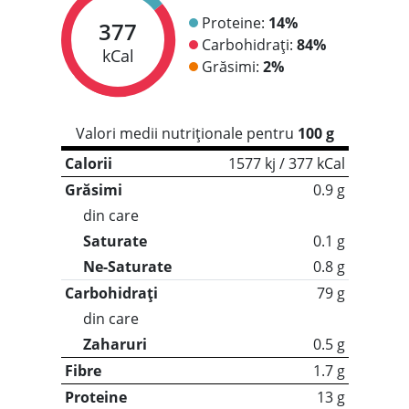
Proteine:
14%
377
Carbohidrați:
84%
kCal
Grăsimi:
2%
Valori medii nutriționale pentru
100 g
Calorii
1577 kj / 377 kCal
Grăsimi
0.9 g
din care
Saturate
0.1 g
Ne-Saturate
0.8 g
Carbohidrați
79 g
din care
Zaharuri
0.5 g
Fibre
1.7 g
Proteine
13 g