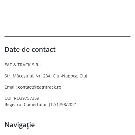
Date de contact
EAT & TRACK S.R.L
Str. Măceșului, Nr. 23A, Cluj-Napoca, Cluj
Email:
contact@eatntrack.ro
CUI: RO39757359
Registrul Comerțului: J12/1798/2021
Navigație