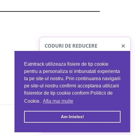
×
CODURI DE REDUCERE
Eatntrack utilizeaza fisiere de tip cookie
O41
MYPROTEIN
pentru a personaliza si imbunatati experienta
ta pe site-ul nostru. Prin continuarea navigarii
 orice comandă
Ai
40%
reducere la orice comandă
pe site-ul nostru confirmi acceptarea utilizarii
EATNTRACK
folosind codul
EATTRACK
fisierelor de tip cookie conform Politicii de
Cookie.
Afla mai multe
acum
Profită acum
Am Inteles!
Copyright © 2026 EAT & TRACK S.R.L