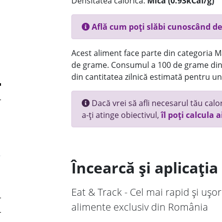
Densitatea calorică:
Mica (0.93kCal/g)
Află cum poți slăbi cunoscând de
Acest aliment face parte din categoria Ma
de grame. Consumul a 100 de grame din 
din cantitatea zilnică estimată pentru un
Dacă vrei să afli necesarul tău calori
a-ți atinge obiectivul,
îl poți calcula a
Încearcă și aplicați
Eat & Track - Cel mai rapid și ușor
alimente exclusiv din România