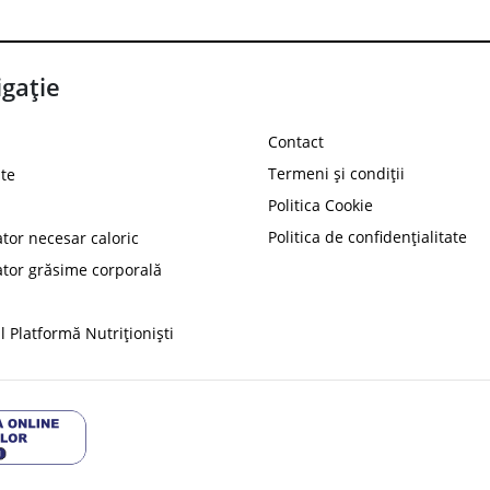
gație
Contact
Termeni și condiții
te
Politica Cookie
Politica de confidențialitate
ator necesar caloric
PROT
ator grăsime corporală
Ai
10%
reducere la
folosind codul
 Platformă Nutriționiști
Profită 