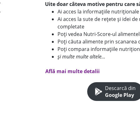
Uite doar câteva motive pentru care să
Ai acces la informațiile nutriționa
Ai acces la sute de rețete și idei d
completate
Poți vedea Nutri-Score-ul alimente
Poți căuta alimente prin scanarea 
Poți compara informațiile nutrițion
și multe multe altele...
Află mai multe detalii
Descarcă din
Google Play