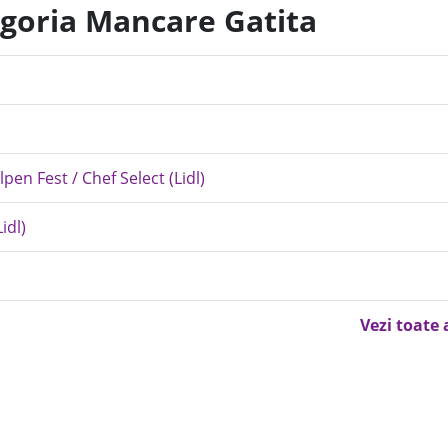
egoria Mancare Gatita
lpen Fest / Chef Select (Lidl)
idl)
Vezi toate