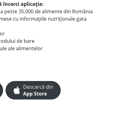
 încerci aplicația:
le a peste 35.000 de alimente din România
e mese cu informațiile nutriționale gata
lor
codului de bare
ale ale alimentelor
Descarcă din
App Store