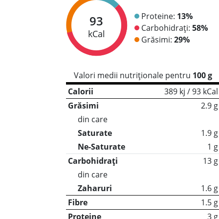
Proteine:
13%
93
Carbohidrați:
58%
kCal
Grăsimi:
29%
Valori medii nutriționale pentru
100 g
Calorii
389 kj / 93 kCal
Grăsimi
2.9 g
din care
Saturate
1.9 g
Ne-Saturate
1 g
Carbohidrați
13 g
din care
Zaharuri
1.6 g
Fibre
1.5 g
Proteine
3 g