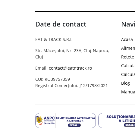
Date de contact
Navi
EAT & TRACK S.R.L
Acasă
Alimen
Str. Măceșului, Nr. 23A, Cluj-Napoca,
Cluj
Rețete
Calcul
Email:
contact@eatntrack.ro
Calcul
CUI: RO39757359
Blog
Registrul Comerțului: J12/1798/2021
Manual