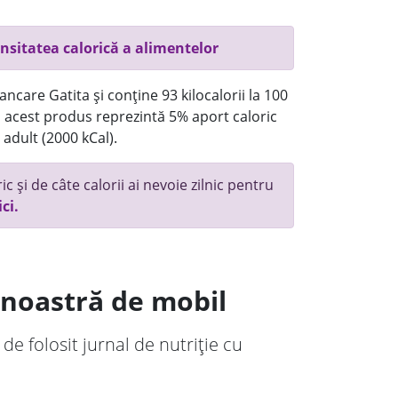
nsitatea calorică a alimentelor
ncare Gatita și conține 93 kilocalorii la 100
acest produs reprezintă 5% aport caloric
 adult (2000 kCal).
c și de câte calorii ai nevoie zilnic pentru
ici.
a noastră de mobil
 de folosit jurnal de nutriție cu