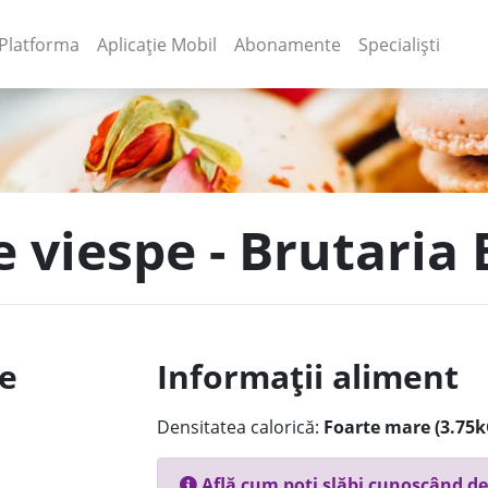
(current)
(current)
Platforma
Aplicație Mobil
Abonamente
Specialiști
e viespe - Brutaria 
le
Informații aliment
Densitatea calorică:
Foarte mare (3.75k
Află cum poți slăbi cunoscând de