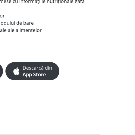
e mese cu informațiile nutriționale gata
lor
codului de bare
ale ale alimentelor
Descarcă din
App Store