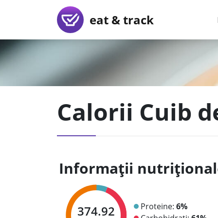
eat & track
Calorii Cuib d
Informații nutriționa
Proteine:
6%
374.92
Carbohidrați:
61%