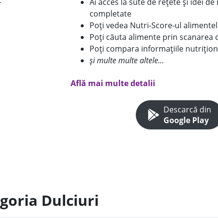
Ai acces la sute de rețete și idei d
completate
Poți vedea Nutri-Score-ul alimente
Poți căuta alimente prin scanarea 
Poți compara informațiile nutrițion
și multe multe altele...
Află mai multe detalii
Descarcă din
Google Play
goria Dulciuri