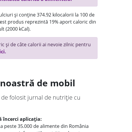
ciuri și conține 374.92 kilocalorii la 100 de
st produs reprezintă 19% aport caloric din
lt (2000 kCal).
c și de câte calorii ai nevoie zilnic pentru
ici.
a noastră de mobil
 de folosit jurnal de nutriție cu
 încerci aplicația:
le a peste 35.000 de alimente din România