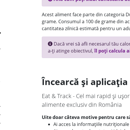
Acest aliment face parte din categoria Dul
grame. Consumul a 100 de grame din ace
cantitatea zilnică estimată pentru un adu
Dacă vrei să afli necesarul tău calori
a-ți atinge obiectivul,
îl poți calcula a
Încearcă și aplicați
Eat & Track - Cel mai rapid și ușor
alimente exclusiv din România
Uite doar câteva motive pentru care să
Ai acces la informațiile nutriționa