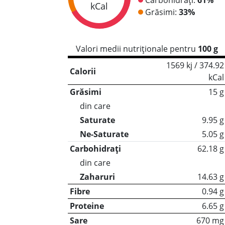
kCal
Grăsimi:
33%
Valori medii nutriționale pentru
100 g
1569 kj / 374.92
Calorii
kCal
Grăsimi
15 g
din care
Saturate
9.95 g
Ne-Saturate
5.05 g
Carbohidrați
62.18 g
din care
Zaharuri
14.63 g
Fibre
0.94 g
Proteine
6.65 g
Sare
670 mg