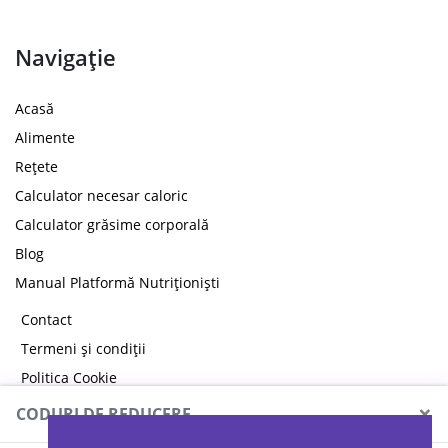
Navigație
Acasă
Alimente
Rețete
Calculator necesar caloric
Calculator grăsime corporală
Blog
Manual Platformă Nutriționiști
Contact
Termeni și condiții
Politica Cookie
Politica de confidențialitate
×
CODURI DE REDUCERE