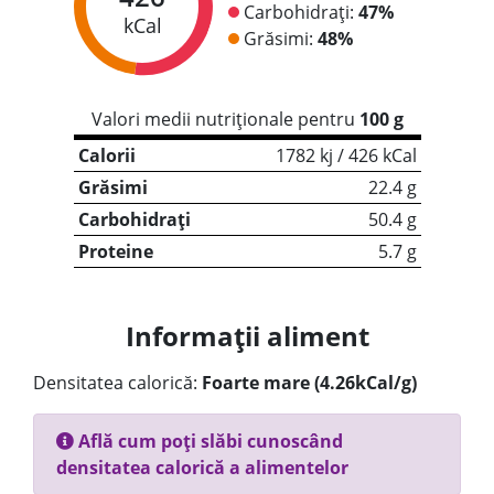
Carbohidrați:
47%
kCal
Grăsimi:
48%
Valori medii nutriționale pentru
100 g
Calorii
1782 kj / 426 kCal
Grăsimi
22.4 g
Carbohidrați
50.4 g
Proteine
5.7 g
Informații aliment
Densitatea calorică:
Foarte mare (4.26kCal/g)
Află cum poți slăbi cunoscând
densitatea calorică a alimentelor