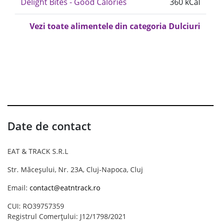
Delight Bites - Good Calories
360 kCal
Vezi toate alimentele din categoria Dulciuri
Date de contact
EAT & TRACK S.R.L
Str. Măceșului, Nr. 23A, Cluj-Napoca, Cluj
Email:
contact@eatntrack.ro
CUI: RO39757359
Registrul Comerțului: J12/1798/2021