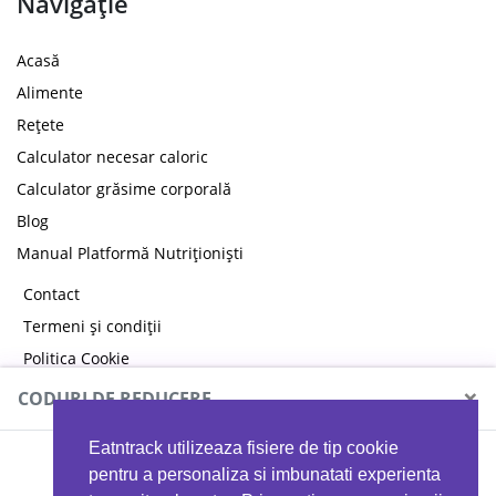
Navigație
Acasă
Alimente
Rețete
Calculator necesar caloric
Calculator grăsime corporală
Blog
Manual Platformă Nutriționiști
Contact
Termeni și condiții
Politica Cookie
Politica de confidențialitate
×
CODURI DE REDUCERE
Eatntrack utilizeaza fisiere de tip cookie
MYPROTEIN
pentru a personaliza si imbunatati experienta