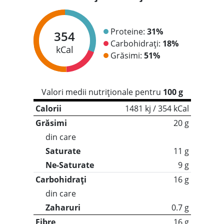
Proteine:
31%
354
Carbohidrați:
18%
kCal
Grăsimi:
51%
Valori medii nutriționale pentru
100 g
Calorii
1481 kj / 354 kCal
Grăsimi
20 g
din care
Saturate
11 g
Ne-Saturate
9 g
Carbohidrați
16 g
din care
Zaharuri
0.7 g
Fibre
16 g