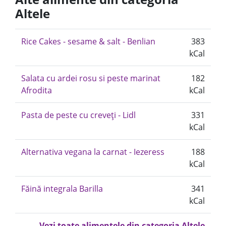
Altele
Rice Cakes - sesame & salt - Benlian
383
kCal
Salata cu ardei rosu si peste marinat
182
Afrodita
kCal
Pasta de peste cu creveți - Lidl
331
kCal
Alternativa vegana la carnat - Iezeress
188
kCal
Făină integrala Barilla
341
kCal
Vezi toate alimentele din categoria Altele