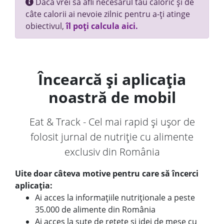
Dacă vrei să afli necesarul tău caloric și de
câte calorii ai nevoie zilnic pentru a-ți atinge
obiectivul,
îl poți calcula aici.
Încearcă și aplicația
noastră de mobil
Eat & Track - Cel mai rapid și ușor de
folosit jurnal de nutriție cu alimente
exclusiv din România
Uite doar câteva motive pentru care să încerci
aplicația:
Ai acces la informațiile nutriționale a peste
35.000 de alimente din România
Ai acces la sute de rețete și idei de mese cu