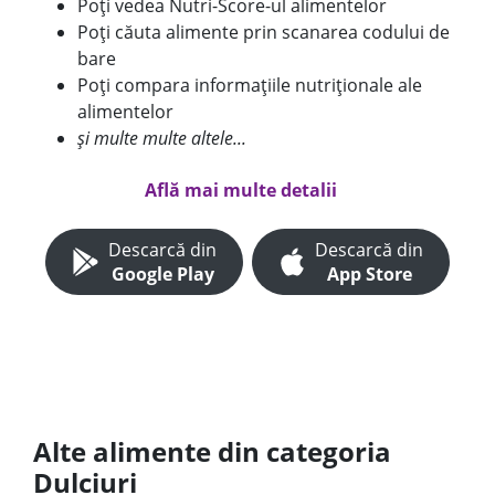
Poți vedea Nutri-Score-ul alimentelor
Poți căuta alimente prin scanarea codului de
bare
Poți compara informațiile nutriționale ale
alimentelor
și multe multe altele...
Află mai multe detalii
Descarcă din
Descarcă din
Google Play
App Store
Alte alimente din categoria
Dulciuri