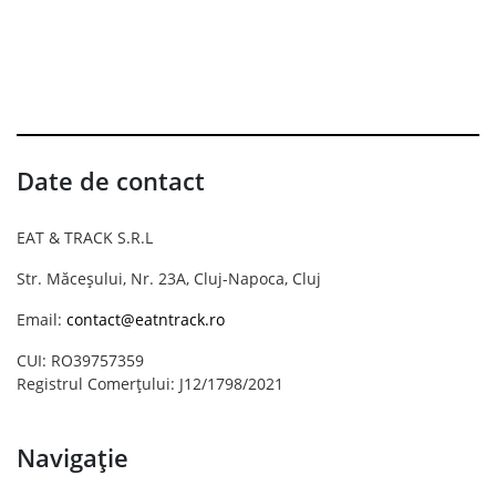
Date de contact
EAT & TRACK S.R.L
Str. Măceșului, Nr. 23A, Cluj-Napoca, Cluj
Email:
contact@eatntrack.ro
CUI: RO39757359
Registrul Comerțului: J12/1798/2021
Navigație