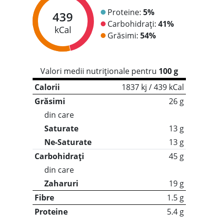
Proteine:
5%
439
Carbohidrați:
41%
kCal
Grăsimi:
54%
Valori medii nutriționale pentru
100 g
Calorii
1837 kj / 439 kCal
Grăsimi
26 g
din care
Saturate
13 g
Ne-Saturate
13 g
Carbohidrați
45 g
din care
Zaharuri
19 g
Fibre
1.5 g
Proteine
5.4 g