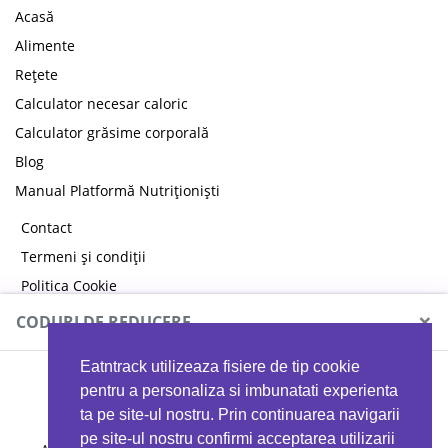
Acasă
Alimente
Rețete
Calculator necesar caloric
Calculator grăsime corporală
Blog
Manual Platformă Nutriționiști
Contact
Termeni și condiții
Politica Cookie
Politica de confidențialitate
×
CODURI DE REDUCERE
Eatntrack utilizeaza fisiere de tip cookie
MYPROTEIN
pentru a personaliza si imbunatati experienta
ta pe site-ul nostru. Prin continuarea navigarii
pe site-ul nostru confirmi acceptarea utilizarii