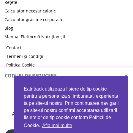
Rețete
Calculator necesar caloric
Calculator grăsime corporală
Blog
Manual Platformă Nutriționiști
Contact
Termeni și condiții
Politica Cookie
Politica de confidențialitate
×
CODURI DE REDUCERE
Eatntrack utilizeaza fisiere de tip cookie
MYPROTEIN
pentru a personaliza si imbunatati experienta
ta pe site-ul nostru. Prin continuarea navigarii
pe site-ul nostru confirmi acceptarea utilizarii
Ai
40%
reducere la orice comandă folosind codul
fisierelor de tip cookie conform Politicii de
EATTRACK
Cookie.
Afla mai multe