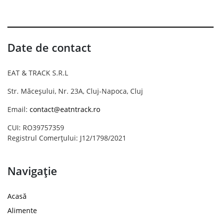
Date de contact
EAT & TRACK S.R.L
Str. Măceșului, Nr. 23A, Cluj-Napoca, Cluj
Email:
contact@eatntrack.ro
CUI: RO39757359
Registrul Comerțului: J12/1798/2021
Navigație
Acasă
Alimente