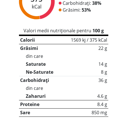
Carbohidrați:
38%
kCal
Grăsimi:
53%
Valori medii nutriționale pentru
100 g
Calorii
1569 kj / 375 kCal
Grăsimi
22 g
din care
Saturate
14 g
Ne-Saturate
8 g
Carbohidrați
36 g
din care
Zaharuri
4.6 g
Proteine
8.4 g
Sare
850 mg