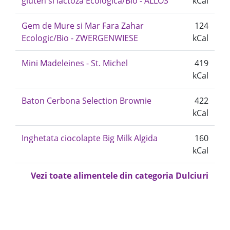
gluten si lactoza Ecologica/Bio - ALLOS
kCal
Gem de Mure si Mar Fara Zahar
124
Ecologic/Bio - ZWERGENWIESE
kCal
Mini Madeleines - St. Michel
419
kCal
Baton Cerbona Selection Brownie
422
kCal
Inghetata ciocolapte Big Milk Algida
160
kCal
Vezi toate alimentele din categoria Dulciuri