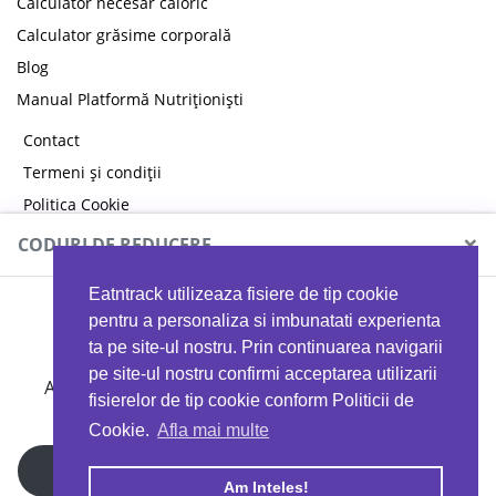
Calculator necesar caloric
Calculator grăsime corporală
Blog
Manual Platformă Nutriționiști
Contact
Termeni și condiții
Politica Cookie
Politica de confidențialitate
×
CODURI DE REDUCERE
Eatntrack utilizeaza fisiere de tip cookie
MYPROTEIN
pentru a personaliza si imbunatati experienta
ta pe site-ul nostru. Prin continuarea navigarii
pe site-ul nostru confirmi acceptarea utilizarii
Ai
40%
reducere la orice comandă folosind codul
fisierelor de tip cookie conform Politicii de
EATTRACK
Cookie.
Afla mai multe
Profită acum
Am Inteles!