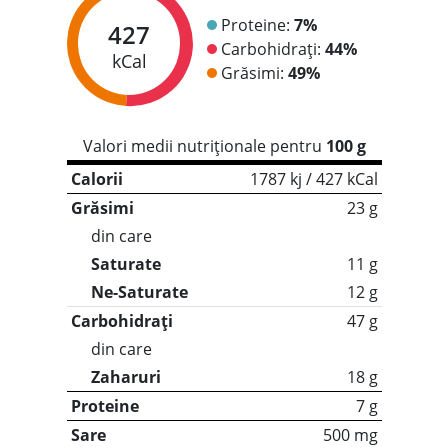
Proteine:
7%
427
Carbohidrați:
44%
kCal
Grăsimi:
49%
Valori medii nutriționale pentru
100 g
Calorii
1787 kj / 427 kCal
Grăsimi
23 g
din care
Saturate
11 g
Ne-Saturate
12 g
Carbohidrați
47 g
din care
Zaharuri
18 g
Proteine
7 g
Sare
500 mg