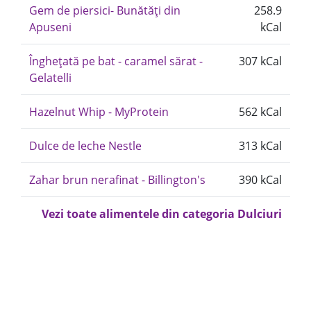
Gem de piersici- Bunătăți din
258.9
Apuseni
kCal
Înghețată pe bat - caramel sărat -
307 kCal
Gelatelli
Hazelnut Whip - MyProtein
562 kCal
Dulce de leche Nestle
313 kCal
Zahar brun nerafinat - Billington's
390 kCal
Vezi toate alimentele din categoria Dulciuri