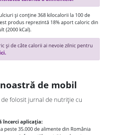
ciuri și conține 368 kilocalorii la 100 de
st produs reprezintă 18% aport caloric din
lt (2000 kCal).
c și de câte calorii ai nevoie zilnic pentru
ici.
a noastră de mobil
 de folosit jurnal de nutriție cu
 încerci aplicația:
le a peste 35.000 de alimente din România