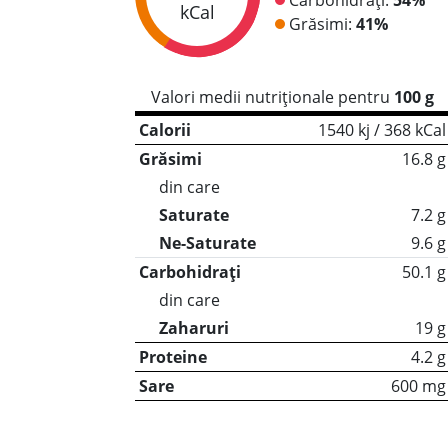
kCal
Grăsimi:
41%
Valori medii nutriționale pentru
100 g
Calorii
1540 kj / 368 kCal
Grăsimi
16.8 g
din care
Saturate
7.2 g
Ne-Saturate
9.6 g
Carbohidrați
50.1 g
din care
Zaharuri
19 g
Proteine
4.2 g
Sare
600 mg