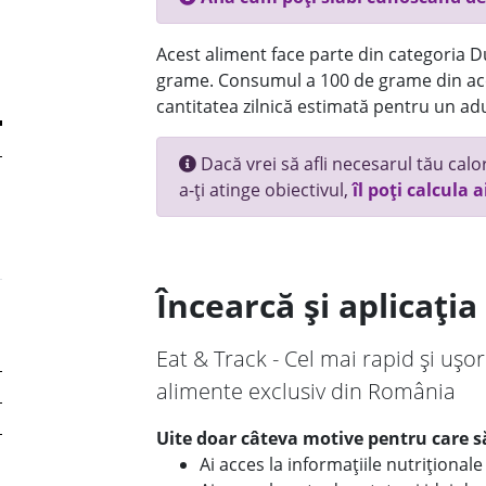
Acest aliment face parte din categoria Dul
grame. Consumul a 100 de grame din ace
cantitatea zilnică estimată pentru un adu
Dacă vrei să afli necesarul tău calori
a-ți atinge obiectivul,
îl poți calcula a
Încearcă și aplicați
Eat & Track - Cel mai rapid și ușor
alimente exclusiv din România
Uite doar câteva motive pentru care să
Ai acces la informațiile nutriționa