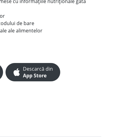
e mese cu informațiile nutriționale gata
lor
codului de bare
ale ale alimentelor
Descarcă din
App Store