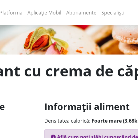
(current)
(current)
Platforma
Aplicație Mobil
Abonamente
Specialiști
sant cu crema de c
le
Informații aliment
Densitatea calorică:
Foarte mare (3.68k
Află cum poți slăbi cunoscând de