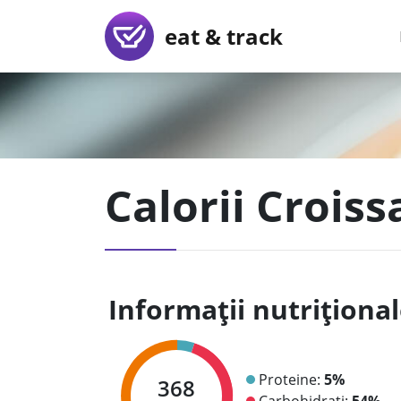
eat & track
Calorii Crois
Informații nutriționa
Proteine:
5%
368
Carbohidrați:
54%