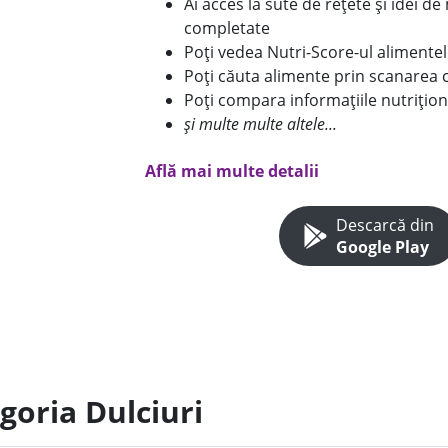
Ai acces la sute de rețete și idei d
completate
Poți vedea Nutri-Score-ul alimente
Poți căuta alimente prin scanarea 
Poți compara informațiile nutrițion
și multe multe altele...
Află mai multe detalii
Descarcă din
Google Play
goria Dulciuri