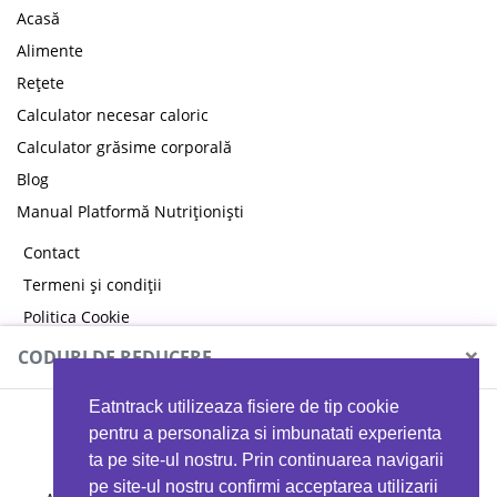
Acasă
Alimente
Rețete
Calculator necesar caloric
Calculator grăsime corporală
Blog
Manual Platformă Nutriționiști
Contact
Termeni și condiții
Politica Cookie
Politica de confidențialitate
×
CODURI DE REDUCERE
Eatntrack utilizeaza fisiere de tip cookie
MYPROTEIN
pentru a personaliza si imbunatati experienta
ta pe site-ul nostru. Prin continuarea navigarii
pe site-ul nostru confirmi acceptarea utilizarii