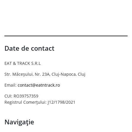
Date de contact
EAT & TRACK S.R.L
Str. Măceșului, Nr. 23A, Cluj-Napoca, Cluj
Email:
contact@eatntrack.ro
CUI: RO39757359
Registrul Comerțului: J12/1798/2021
Navigație