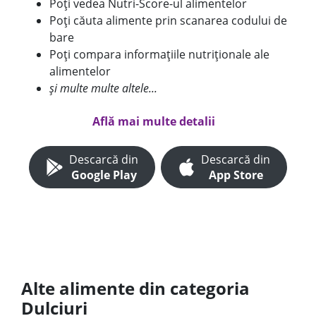
Poți vedea Nutri-Score-ul alimentelor
Poți căuta alimente prin scanarea codului de
bare
Poți compara informațiile nutriționale ale
alimentelor
și multe multe altele...
Află mai multe detalii
Descarcă din
Descarcă din
Google Play
App Store
Alte alimente din categoria
Dulciuri