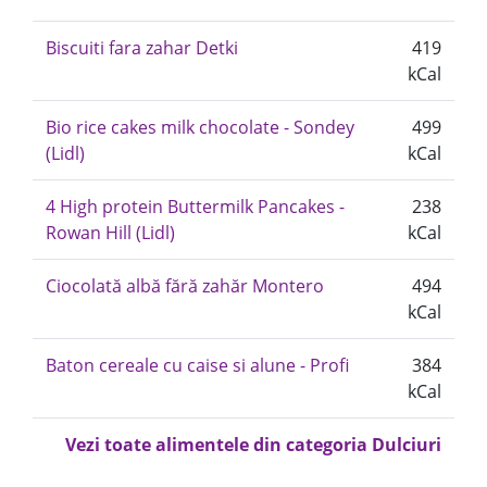
Biscuiti fara zahar Detki
419
kCal
Bio rice cakes milk chocolate - Sondey
499
(Lidl)
kCal
4 High protein Buttermilk Pancakes -
238
Rowan Hill (Lidl)
kCal
Ciocolată albă fără zahăr Montero
494
kCal
Baton cereale cu caise si alune - Profi
384
kCal
Vezi toate alimentele din categoria Dulciuri