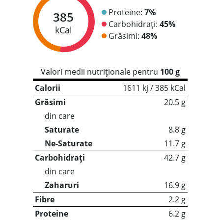
Proteine:
7%
385
Carbohidrați:
45%
kCal
Grăsimi:
48%
Valori medii nutriționale pentru
100 g
Calorii
1611 kj / 385 kCal
Grăsimi
20.5 g
din care
Saturate
8.8 g
Ne-Saturate
11.7 g
Carbohidrați
42.7 g
din care
Zaharuri
16.9 g
Fibre
2.2 g
Proteine
6.2 g