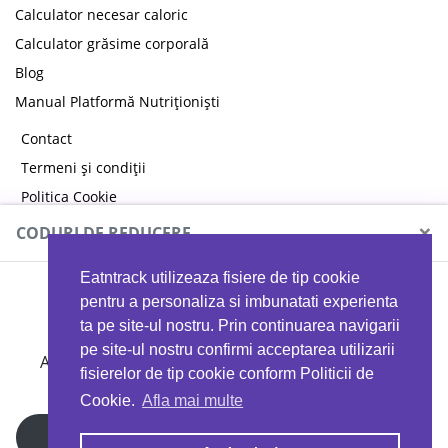
Calculator necesar caloric
Calculator grăsime corporală
Blog
Manual Platformă Nutriționiști
Contact
Termeni și condiții
Politica Cookie
Politica de confidențialitate
×
CODURI DE REDUCERE
Eatntrack utilizeaza fisiere de tip cookie
MYPROTEIN
pentru a personaliza si imbunatati experienta
ta pe site-ul nostru. Prin continuarea navigarii
pe site-ul nostru confirmi acceptarea utilizarii
Ai
40%
reducere la orice comandă folosind codul
fisierelor de tip cookie conform Politicii de
EATTRACK
Cookie.
Afla mai multe
Profită acum