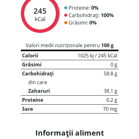
Proteine:
0%
245
Carbohidrați:
100%
kCal
Grăsimi:
0%
Valori medii nutriționale pentru
100 g
Calorii
1025 kj / 245 kCal
Grăsimi
0 g
Carbohidrați
58.8 g
din care
Zaharuri
38.1 g
Proteine
0.2 g
Sare
70 mg
Informații aliment