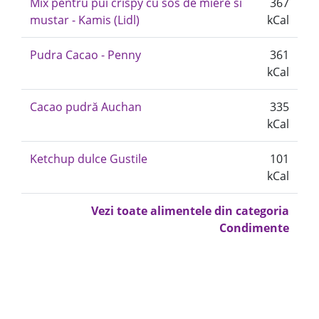
Mix pentru pui crispy cu sos de miere si
367
mustar - Kamis (Lidl)
kCal
Pudra Cacao - Penny
361
kCal
Cacao pudră Auchan
335
kCal
Ketchup dulce Gustile
101
kCal
Vezi toate alimentele din categoria
Condimente