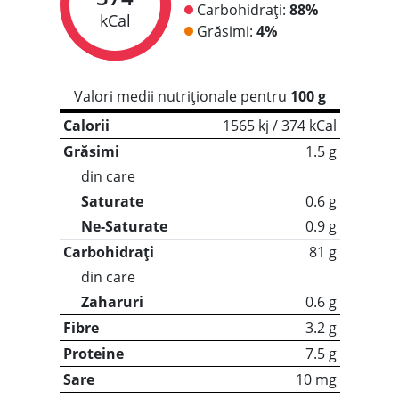
Carbohidrați:
88%
kCal
Grăsimi:
4%
Valori medii nutriționale pentru
100 g
Calorii
1565 kj / 374 kCal
Grăsimi
1.5 g
din care
Saturate
0.6 g
Ne-Saturate
0.9 g
Carbohidrați
81 g
din care
Zaharuri
0.6 g
Fibre
3.2 g
Proteine
7.5 g
Sare
10 mg