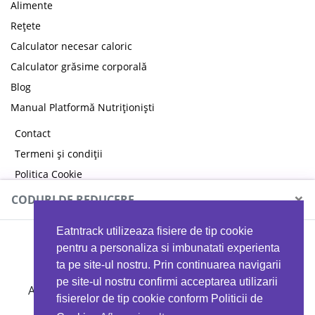
Alimente
Rețete
Calculator necesar caloric
Calculator grăsime corporală
Blog
Manual Platformă Nutriționiști
Contact
Termeni și condiții
Politica Cookie
Politica de confidențialitate
×
CODURI DE REDUCERE
Eatntrack utilizeaza fisiere de tip cookie
MYPROTEIN
pentru a personaliza si imbunatati experienta
ta pe site-ul nostru. Prin continuarea navigarii
pe site-ul nostru confirmi acceptarea utilizarii
Ai
40%
reducere la orice comandă folosind codul
fisierelor de tip cookie conform Politicii de
EATTRACK