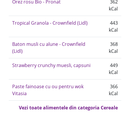
Orez rosu Bio - Pronat
362
kCal
Tropical Granola - Crownfield (Lidl)
443
kCal
Baton musli cu alune - Crownfield
368
(Lidl)
kCal
Strawberry crunchy muesli, capsuni
449
kCal
Paste fainoase cu ou pentru wok
366
Vitasia
kCal
Vezi toate alimentele din categoria Cereale