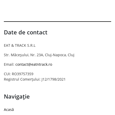
Date de contact
EAT & TRACK S.R.L
Str. Măceșului, Nr. 23A, Cluj-Napoca, Cluj
Email:
contact@eatntrack.ro
CUI: RO39757359
Registrul Comerțului: J12/1798/2021
Navigație
Acasă