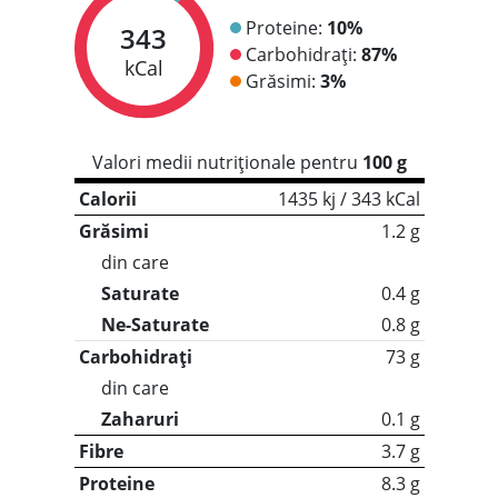
Proteine:
10%
343
Carbohidrați:
87%
kCal
Grăsimi:
3%
Valori medii nutriționale pentru
100 g
Calorii
1435 kj / 343 kCal
Grăsimi
1.2 g
din care
Saturate
0.4 g
Ne-Saturate
0.8 g
Carbohidrați
73 g
din care
Zaharuri
0.1 g
Fibre
3.7 g
Proteine
8.3 g