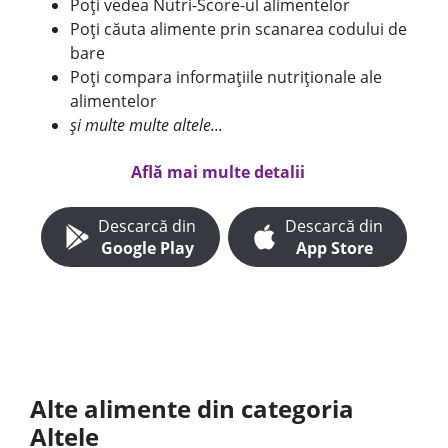
Poți vedea Nutri-Score-ul alimentelor
Poți căuta alimente prin scanarea codului de
bare
Poți compara informațiile nutriționale ale
alimentelor
și multe multe altele...
Află mai multe detalii
Descarcă din
Descarcă din
Google Play
App Store
Alte alimente din categoria
Altele