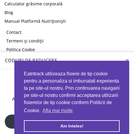
Calculator grăsime corporală
Blog
Manual Platformă Nutriționiști
Contact
Termeni și condiții
Politica Cookie
Politica de confidențialitate
×
CODURI DE REDUCERE
Eatntrack utilizeaza fisiere de tip cookie
MYPROTEIN
pentru a personaliza si imbunatati experienta
ta pe site-ul nostru. Prin continuarea navigarii
pe site-ul nostru confirmi acceptarea utilizarii
Ai
40%
reducere la orice comandă folosind codul
fisierelor de tip cookie conform Politicii de
EATTRACK
Cookie.
Afla mai multe
Profită acum
Am Inteles!
Copyright © 2026 EAT & TRACK S.R.L