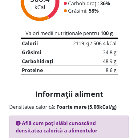
Carbohidrați:
36%
kCal
Grăsimi:
58%
Valori medii nutriționale pentru
100 g
Calorii
2119 kj / 506.4 kCal
Grăsimi
34.8 g
Carbohidrați
48.9 g
Proteine
8.6 g
Informații aliment
Densitatea calorică:
Foarte mare (5.06kCal/g)
Află cum poți slăbi cunoscând
densitatea calorică a alimentelor