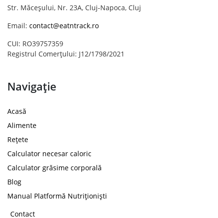
Str. Măceșului, Nr. 23A, Cluj-Napoca, Cluj
Email:
contact@eatntrack.ro
CUI: RO39757359
Registrul Comerțului: J12/1798/2021
Navigație
Acasă
Alimente
Rețete
Calculator necesar caloric
Calculator grăsime corporală
Blog
Manual Platformă Nutriționiști
Contact