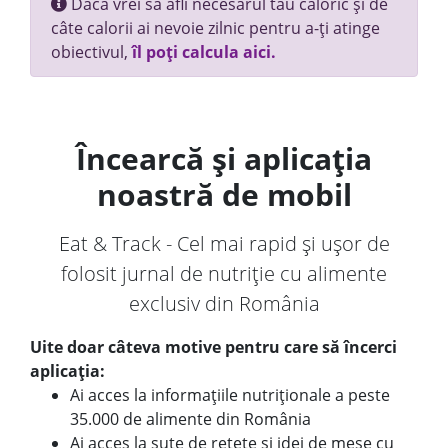
Dacă vrei să afli necesarul tău caloric și de
câte calorii ai nevoie zilnic pentru a-ți atinge
obiectivul,
îl poți calcula aici.
Încearcă și aplicația
noastră de mobil
Eat & Track - Cel mai rapid și ușor de
folosit jurnal de nutriție cu alimente
exclusiv din România
Uite doar câteva motive pentru care să încerci
aplicația:
Ai acces la informațiile nutriționale a peste
35.000 de alimente din România
Ai acces la sute de rețete și idei de mese cu