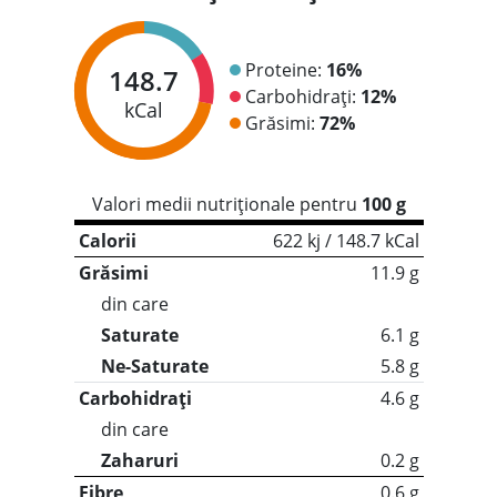
Proteine:
16%
148.7
Carbohidrați:
12%
kCal
Grăsimi:
72%
Valori medii nutriționale pentru
100 g
Calorii
622 kj / 148.7 kCal
Grăsimi
11.9 g
din care
Saturate
6.1 g
Ne-Saturate
5.8 g
Carbohidrați
4.6 g
din care
Zaharuri
0.2 g
Fibre
0.6 g