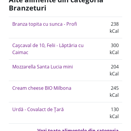
Branzeturi
Branza topita cu sunca - Profi
238
kCal
Cașcaval de 10, Felii - Lăptăria cu
300
Caimac
kCal
Mozzarella Santa Lucia mini
204
kCal
Cream cheese BIO Milbona
245
kCal
Urdă - Covalact de Țară
130
kCal
Vezi toate alimentele din categoria