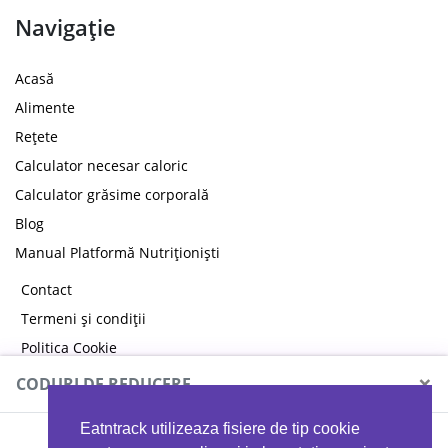
Navigație
Acasă
Alimente
Rețete
Calculator necesar caloric
Calculator grăsime corporală
Blog
Manual Platformă Nutriționiști
Contact
Termeni și condiții
Politica Cookie
Politica de confidențialitate
×
CODURI DE REDUCERE
Eatntrack utilizeaza fisiere de tip cookie