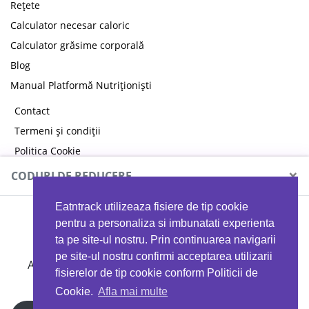
Rețete
Calculator necesar caloric
Calculator grăsime corporală
Blog
Manual Platformă Nutriționiști
Contact
Termeni și condiții
Politica Cookie
Politica de confidențialitate
×
CODURI DE REDUCERE
Eatntrack utilizeaza fisiere de tip cookie
MYPROTEIN
pentru a personaliza si imbunatati experienta
ta pe site-ul nostru. Prin continuarea navigarii
pe site-ul nostru confirmi acceptarea utilizarii
Ai
40%
reducere la orice comandă folosind codul
fisierelor de tip cookie conform Politicii de
EATTRACK
Cookie.
Afla mai multe