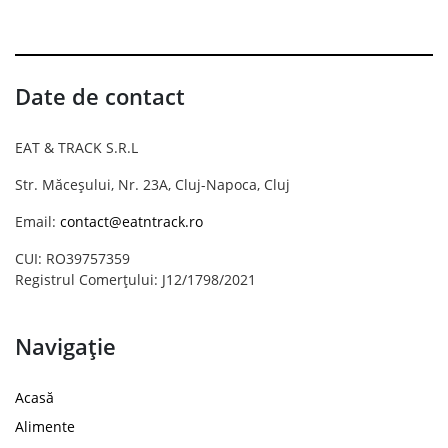
Date de contact
EAT & TRACK S.R.L
Str. Măceșului, Nr. 23A, Cluj-Napoca, Cluj
Email:
contact@eatntrack.ro
CUI: RO39757359
Registrul Comerțului: J12/1798/2021
Navigație
Acasă
Alimente