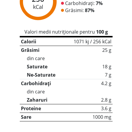
Carbohidrați:
7%
kCal
Grăsimi:
87%
Valori medii nutriționale pentru
100 g
Calorii
1071 kj / 256 kCal
Grăsimi
25 g
din care
Saturate
18 g
Ne-Saturate
7 g
Carbohidrați
4.2 g
din care
Zaharuri
2.8 g
Proteine
3.6 g
Sare
1000 mg