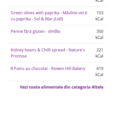
kCal
Green olives with paprika - Măsline verzi
153
cu paprika - Sol & Mar (Lidl)
kCal
Penne fără gluten - dmBio
350
kCal
Kidney beans & Chilli spread - Nature's
221
Promise
kCal
8 Pains au chocolat - Rowen Hill Bakery
419
kCal
Vezi toate alimentele din categoria Altele