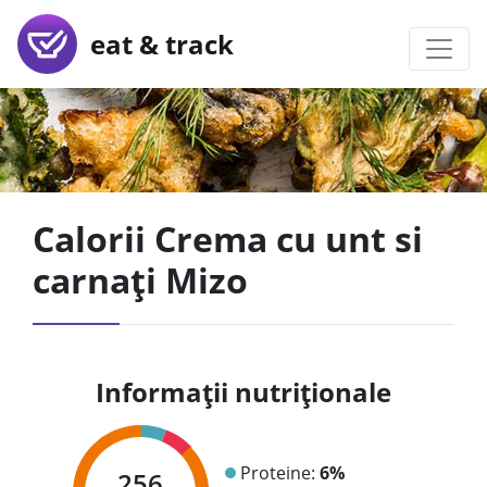
eat & track
Calorii Crema cu unt si
carnați Mizo
Informații nutriționale
Proteine:
6%
256