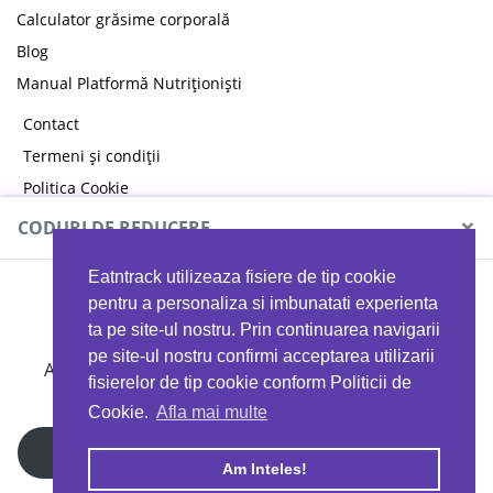
Calculator grăsime corporală
Blog
Manual Platformă Nutriționiști
Contact
Termeni și condiții
Politica Cookie
Politica de confidențialitate
×
CODURI DE REDUCERE
Eatntrack utilizeaza fisiere de tip cookie
MYPROTEIN
pentru a personaliza si imbunatati experienta
ta pe site-ul nostru. Prin continuarea navigarii
pe site-ul nostru confirmi acceptarea utilizarii
Ai
40%
reducere la orice comandă folosind codul
fisierelor de tip cookie conform Politicii de
EATTRACK
Cookie.
Afla mai multe
Profită acum
Am Inteles!
Copyright © 2026 EAT & TRACK S.R.L