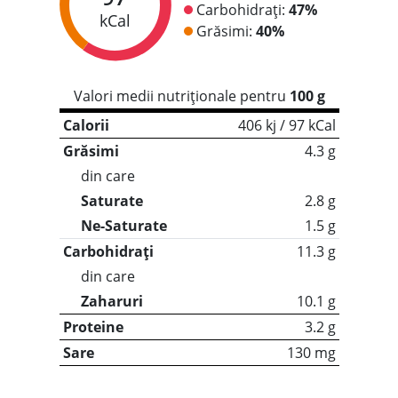
Carbohidrați:
47%
kCal
Grăsimi:
40%
Valori medii nutriționale pentru
100 g
Calorii
406 kj / 97 kCal
Grăsimi
4.3 g
din care
Saturate
2.8 g
Ne-Saturate
1.5 g
Carbohidrați
11.3 g
din care
Zaharuri
10.1 g
Proteine
3.2 g
Sare
130 mg