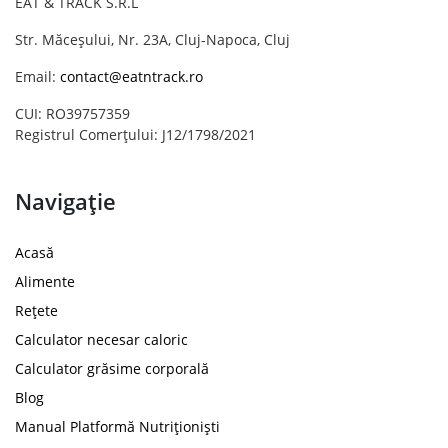
EAT & TRACK S.R.L
Str. Măceșului, Nr. 23A, Cluj-Napoca, Cluj
Email:
contact@eatntrack.ro
CUI: RO39757359
Registrul Comerțului: J12/1798/2021
Navigație
Acasă
Alimente
Rețete
Calculator necesar caloric
Calculator grăsime corporală
Blog
Manual Platformă Nutriționiști