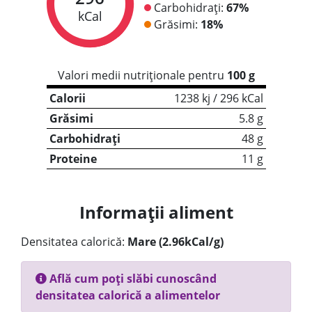
Carbohidrați:
67%
kCal
Grăsimi:
18%
Valori medii nutriționale pentru
100 g
Calorii
1238 kj / 296 kCal
Grăsimi
5.8 g
Carbohidrați
48 g
Proteine
11 g
Informații aliment
Densitatea calorică:
Mare (2.96kCal/g)
Află cum poți slăbi cunoscând
densitatea calorică a alimentelor