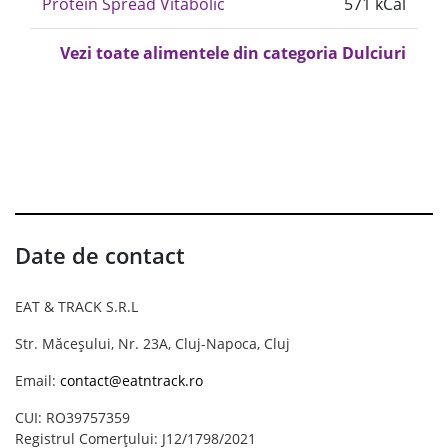
Protein Spread Vitabolic
571 kCal
Vezi toate alimentele din categoria Dulciuri
Date de contact
EAT & TRACK S.R.L
Str. Măceșului, Nr. 23A, Cluj-Napoca, Cluj
Email:
contact@eatntrack.ro
CUI: RO39757359
Registrul Comerțului: J12/1798/2021