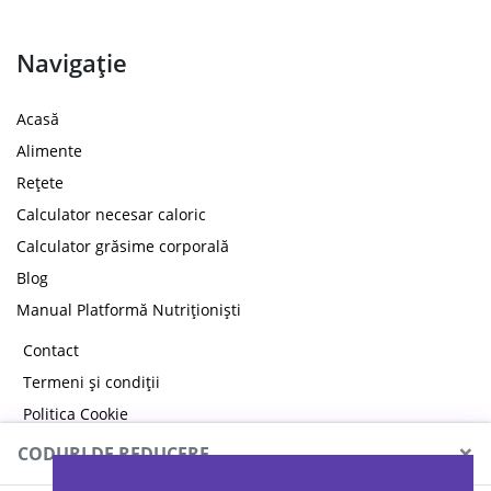
Navigație
Acasă
Alimente
Rețete
Calculator necesar caloric
Calculator grăsime corporală
Blog
Manual Platformă Nutriționiști
Contact
Termeni și condiții
Politica Cookie
Politica de confidențialitate
×
CODURI DE REDUCERE