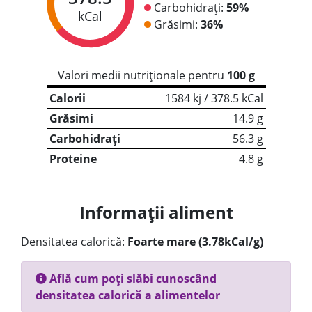
Carbohidrați:
59%
kCal
Grăsimi:
36%
Valori medii nutriționale pentru
100 g
Calorii
1584 kj / 378.5 kCal
Grăsimi
14.9 g
Carbohidrați
56.3 g
Proteine
4.8 g
Informații aliment
Densitatea calorică:
Foarte mare (3.78kCal/g)
Află cum poți slăbi cunoscând
densitatea calorică a alimentelor