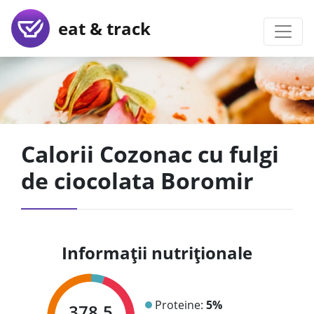
eat & track
Calorii Cozonac cu fulgi
de ciocolata Boromir
Informații nutriționale
Proteine:
5%
378.5