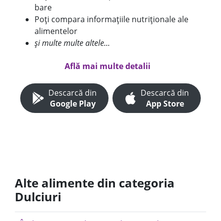
bare
Poți compara informațiile nutriționale ale
alimentelor
și multe multe altele...
Află mai multe detalii
Descarcă din
Descarcă din
Google Play
App Store
Alte alimente din categoria
Dulciuri