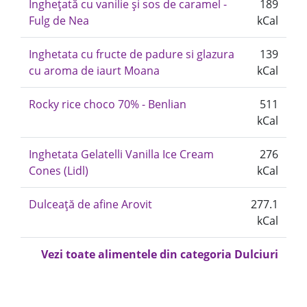
Înghețată cu vanilie și sos de caramel -
189
Fulg de Nea
kCal
Inghetata cu fructe de padure si glazura
139
cu aroma de iaurt Moana
kCal
Rocky rice choco 70% - Benlian
511
kCal
Inghetata Gelatelli Vanilla Ice Cream
276
Cones (Lidl)
kCal
Dulceață de afine Arovit
277.1
kCal
Vezi toate alimentele din categoria Dulciuri