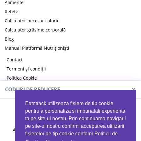
Alimente
Rețete
Calculator necesar caloric
Calculator grăsime corporală
Blog
Manual Platformă Nutriționiști
Contact
Termeni și condiții
Politica Cookie
Politica de confidențialitate
×
CODURI DE REDUCERE
Eatntrack utilizeaza fisiere de tip cookie
MYPROTEIN
pentru a personaliza si imbunatati experienta
ta pe site-ul nostru. Prin continuarea navigarii
pe site-ul nostru confirmi acceptarea utilizarii
Ai
40%
reducere la orice comandă folosind codul
fisierelor de tip cookie conform Politicii de
EATTRACK