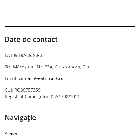
Date de contact
EAT & TRACK S.R.L
Str. Măceșului, Nr. 23A, Cluj-Napoca, Cluj
Email:
contact@eatntrack.ro
CUI: RO39757359
Registrul Comerțului: J12/1798/2021
Navigație
Acasă