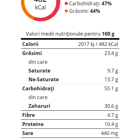
Carbohidrați:
47%
kCal
Grăsimi:
44%
Valori medii nutriționale pentru
100 g
Calorii
2017 kj / 482 kCal
Grăsimi
23.4 g
din care
Saturate
9.7 g
Ne-Saturate
13.7 g
Carbohidrați
55.1 g
din care
Zaharuri
30.6 g
Fibre
4.7 g
Proteine
10.4 g
Sare
440 mg