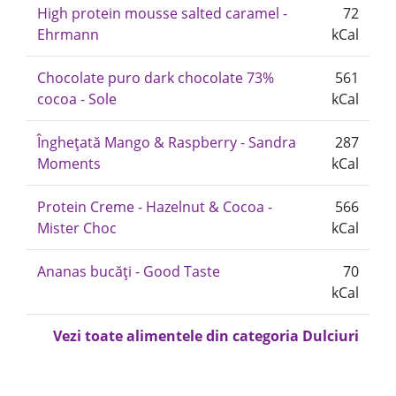
High protein mousse salted caramel -
72
Ehrmann
kCal
Chocolate puro dark chocolate 73%
561
cocoa - Sole
kCal
Înghețată Mango & Raspberry - Sandra
287
Moments
kCal
Protein Creme - Hazelnut & Cocoa -
566
Mister Choc
kCal
Ananas bucăți - Good Taste
70
kCal
Vezi toate alimentele din categoria Dulciuri