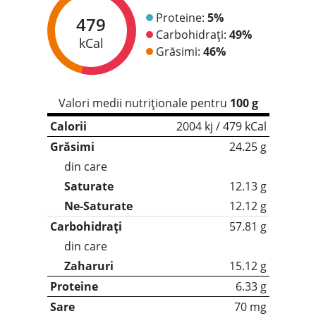
Proteine:
5%
479
Carbohidrați:
49%
kCal
Grăsimi:
46%
Valori medii nutriționale pentru
100 g
Calorii
2004 kj / 479 kCal
Grăsimi
24.25 g
din care
Saturate
12.13 g
Ne-Saturate
12.12 g
Carbohidrați
57.81 g
din care
Zaharuri
15.12 g
Proteine
6.33 g
Sare
70 mg