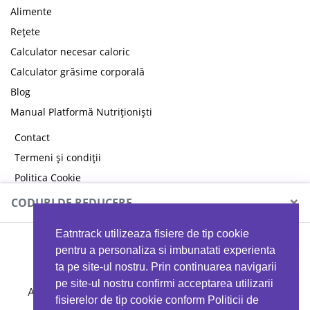
Alimente
Rețete
Calculator necesar caloric
Calculator grăsime corporală
Blog
Manual Platformă Nutriționiști
Contact
Termeni și condiții
Politica Cookie
Politica de confidențialitate
×
CODURI DE REDUCERE
Eatntrack utilizeaza fisiere de tip cookie
MYPROTEIN
pentru a personaliza si imbunatati experienta
ta pe site-ul nostru. Prin continuarea navigarii
pe site-ul nostru confirmi acceptarea utilizarii
Ai
40%
reducere la orice comandă folosind codul
fisierelor de tip cookie conform Politicii de
EATTRACK