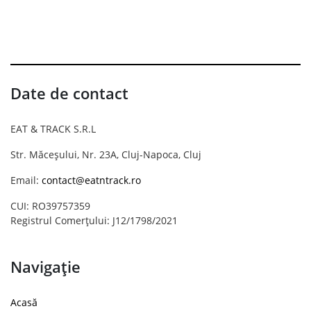
Date de contact
EAT & TRACK S.R.L
Str. Măceșului, Nr. 23A, Cluj-Napoca, Cluj
Email:
contact@eatntrack.ro
CUI: RO39757359
Registrul Comerțului: J12/1798/2021
Navigație
Acasă