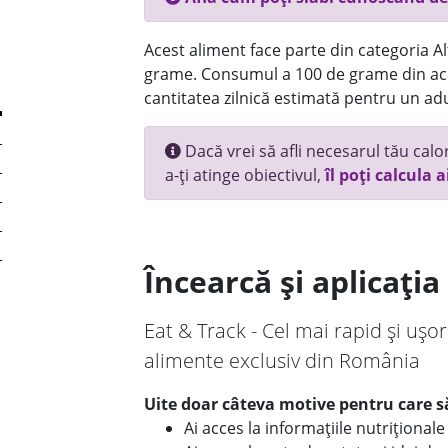
Acest aliment face parte din categoria Alt
grame. Consumul a 100 de grame din ace
cantitatea zilnică estimată pentru un adu
Dacă vrei să afli necesarul tău calori
a-ți atinge obiectivul,
îl poți calcula a
Încearcă și aplicați
Eat & Track - Cel mai rapid și ușor
alimente exclusiv din România
Uite doar câteva motive pentru care să
Ai acces la informațiile nutriționa