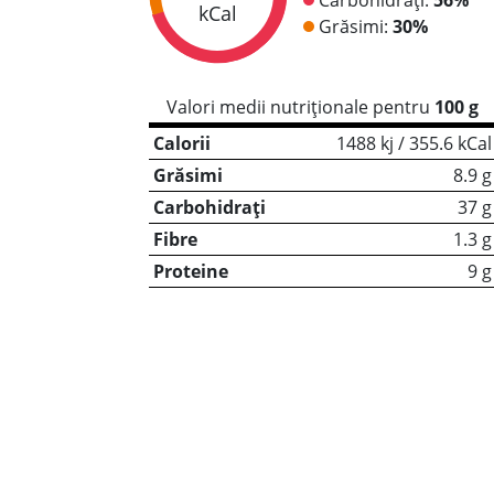
kCal
Grăsimi:
30%
Valori medii nutriționale pentru
100 g
Calorii
1488 kj / 355.6 kCal
Grăsimi
8.9 g
Carbohidrați
37 g
Fibre
1.3 g
Proteine
9 g