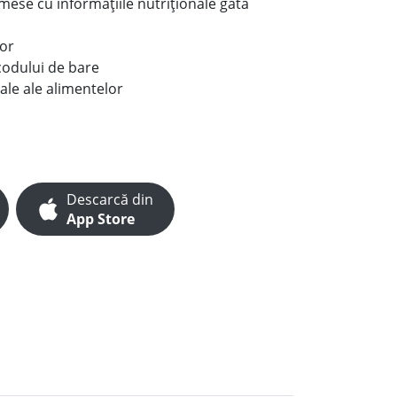
e mese cu informațiile nutriționale gata
lor
codului de bare
ale ale alimentelor
Descarcă din
App Store