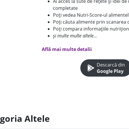
Ai acces la sute de rețete și idei d
completate
Poți vedea Nutri-Score-ul alimente
Poți căuta alimente prin scanarea 
Poți compara informațiile nutrițion
și multe multe altele...
Află mai multe detalii
Descarcă din
Google Play
goria Altele