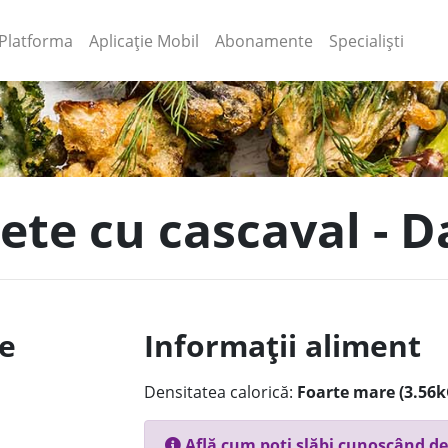
(current)
(current)
Platforma
Aplicație Mobil
Abonamente
Specialiști
ete cu cascaval - D
le
Informații aliment
Densitatea calorică:
Foarte mare (3.56k
Află cum poți slăbi cunoscând de