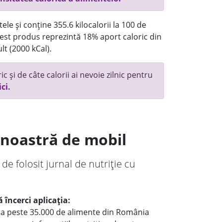
ele și conține 355.6 kilocalorii la 100 de
st produs reprezintă 18% aport caloric din
lt (2000 kCal).
c și de câte calorii ai nevoie zilnic pentru
ici.
a noastră de mobil
 de folosit jurnal de nutriție cu
 încerci aplicația:
le a peste 35.000 de alimente din România