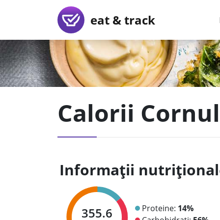
eat & track
Calorii Cornul
Informații nutriționa
Proteine:
14%
355.6
Carbohidrați:
56%