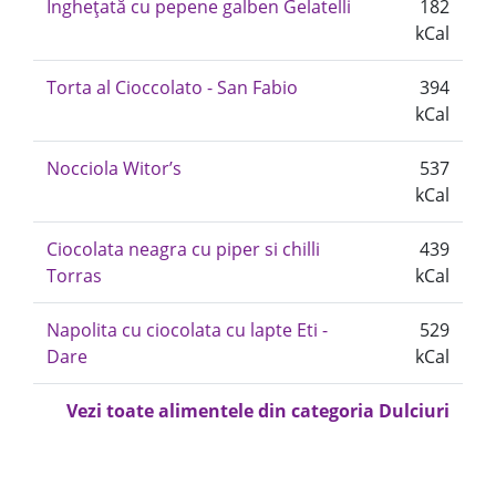
Înghețată cu pepene galben Gelatelli
182
kCal
Torta al Cioccolato - San Fabio
394
kCal
Nocciola Witor’s
537
kCal
Ciocolata neagra cu piper si chilli
439
Torras
kCal
Napolita cu ciocolata cu lapte Eti -
529
Dare
kCal
Vezi toate alimentele din categoria Dulciuri