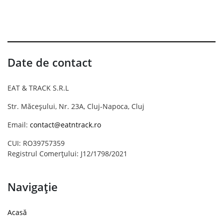
Date de contact
EAT & TRACK S.R.L
Str. Măceșului, Nr. 23A, Cluj-Napoca, Cluj
Email:
contact@eatntrack.ro
CUI: RO39757359
Registrul Comerțului: J12/1798/2021
Navigație
Acasă