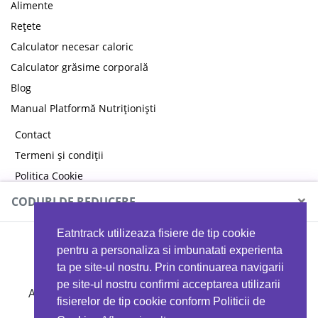
Alimente
Rețete
Calculator necesar caloric
Calculator grăsime corporală
Blog
Manual Platformă Nutriționiști
Contact
Termeni și condiții
Politica Cookie
Politica de confidențialitate
×
CODURI DE REDUCERE
Eatntrack utilizeaza fisiere de tip cookie
MYPROTEIN
pentru a personaliza si imbunatati experienta
ta pe site-ul nostru. Prin continuarea navigarii
pe site-ul nostru confirmi acceptarea utilizarii
Ai
40%
reducere la orice comandă folosind codul
fisierelor de tip cookie conform Politicii de
EATTRACK