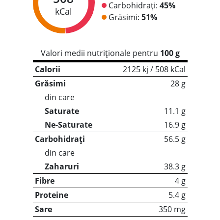
Carbohidrați:
45%
kCal
Grăsimi:
51%
Valori medii nutriționale pentru
100 g
Calorii
2125 kj / 508 kCal
Grăsimi
28 g
din care
Saturate
11.1 g
Ne-Saturate
16.9 g
Carbohidrați
56.5 g
din care
Zaharuri
38.3 g
Fibre
4 g
Proteine
5.4 g
Sare
350 mg