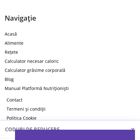
Navigație
Acasă
Alimente
Rețete
Calculator necesar caloric
Calculator grăsime corporală
Blog
Manual Platformă Nutriționiști
Contact
Termeni și condiții
Politica Cookie
Politica de confidențialitate
×
CODURI DE REDUCERE