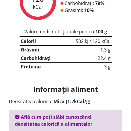
Carbohidrați:
79%
kCal
Grăsimi:
10%
Valori medii nutriționale pentru
100 g
Calorii
502 kj / 120 kCal
Grăsimi
1.3 g
Carbohidrați
22.4 g
Proteine
3 g
Informații aliment
Densitatea calorică:
Mica (1.2kCal/g)
Află cum poți slăbi cunoscând
densitatea calorică a alimentelor