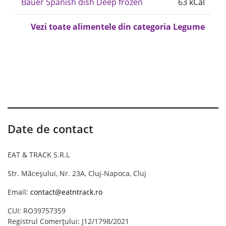
Bauer Spanish dish Deep frozen
63 kCal
Vezi toate alimentele din categoria Legume
Date de contact
EAT & TRACK S.R.L
Str. Măceșului, Nr. 23A, Cluj-Napoca, Cluj
Email:
contact@eatntrack.ro
CUI: RO39757359
Registrul Comerțului: J12/1798/2021