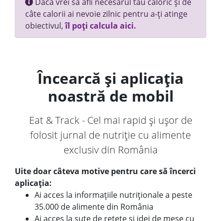
Dacă vrei să afli necesarul tău caloric și de
câte calorii ai nevoie zilnic pentru a-ți atinge
obiectivul,
îl poți calcula aici.
Încearcă și aplicația
noastră de mobil
Eat & Track - Cel mai rapid și ușor de
folosit jurnal de nutriție cu alimente
exclusiv din România
Uite doar câteva motive pentru care să încerci
aplicația:
Ai acces la informațiile nutriționale a peste
35.000 de alimente din România
Ai acces la sute de rețete și idei de mese cu