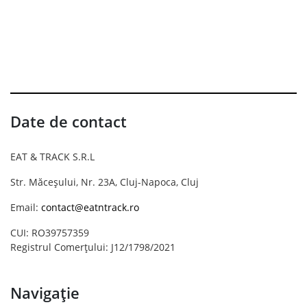
Date de contact
EAT & TRACK S.R.L
Str. Măceșului, Nr. 23A, Cluj-Napoca, Cluj
Email:
contact@eatntrack.ro
CUI: RO39757359
Registrul Comerțului: J12/1798/2021
Navigație