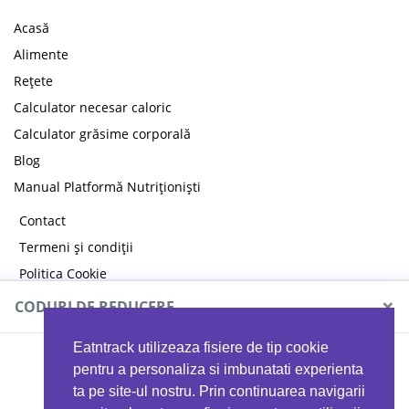
Acasă
Alimente
Rețete
Calculator necesar caloric
Calculator grăsime corporală
Blog
Manual Platformă Nutriționiști
Contact
Termeni și condiții
Politica Cookie
Politica de confidențialitate
×
CODURI DE REDUCERE
Eatntrack utilizeaza fisiere de tip cookie
MYPROTEIN
pentru a personaliza si imbunatati experienta
ta pe site-ul nostru. Prin continuarea navigarii