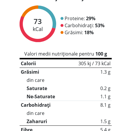
Proteine:
29%
73
Carbohidrați:
53%
kCal
Grăsimi:
18%
Valori medii nutriționale pentru
100 g
Calorii
305 kj / 73 kCal
Grăsimi
1.3 g
din care
Saturate
0.2 g
Ne-Saturate
1.1 g
Carbohidrați
8.1 g
din care
Zaharuri
1.5 g
Fibre
5.4 g