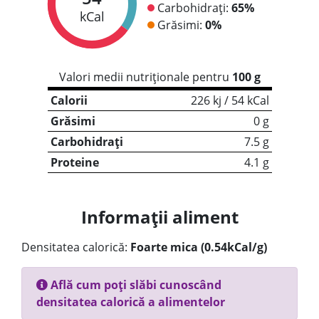
Carbohidrați:
65%
kCal
Grăsimi:
0%
Valori medii nutriționale pentru
100 g
Calorii
226 kj / 54 kCal
Grăsimi
0 g
Carbohidrați
7.5 g
Proteine
4.1 g
Informații aliment
Densitatea calorică:
Foarte mica (0.54kCal/g)
Află cum poți slăbi cunoscând
densitatea calorică a alimentelor