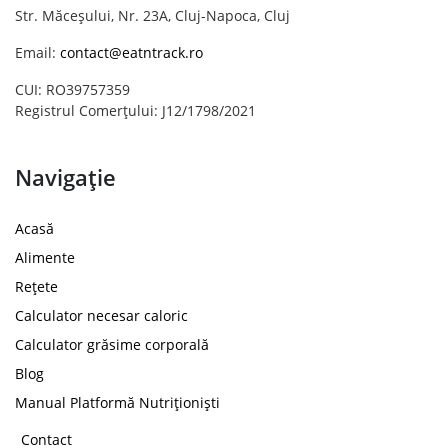
Str. Măceșului, Nr. 23A, Cluj-Napoca, Cluj
Email:
contact@eatntrack.ro
CUI: RO39757359
Registrul Comerțului: J12/1798/2021
Navigație
Acasă
Alimente
Rețete
Calculator necesar caloric
Calculator grăsime corporală
Blog
Manual Platformă Nutriționiști
Contact