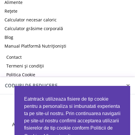
Alimente
Rețete
Calculator necesar caloric
Calculator grăsime corporală
Blog
Manual Platformă Nutriționiști
Contact
Termeni și condiții
Politica Cookie
Politica de confidențialitate
×
CODURI DE REDUCERE
Eatntrack utilizeaza fisiere de tip cookie
MYPROTEIN
pentru a personaliza si imbunatati experienta
ta pe site-ul nostru. Prin continuarea navigarii
pe site-ul nostru confirmi acceptarea utilizarii
Ai
40%
reducere la orice comandă folosind codul
fisierelor de tip cookie conform Politicii de
EATTRACK