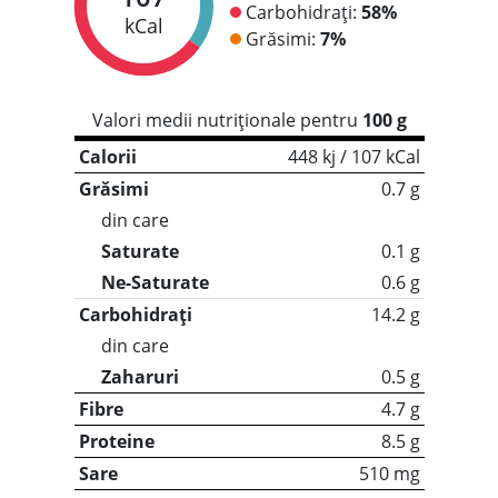
Carbohidrați:
58%
kCal
Grăsimi:
7%
Valori medii nutriționale pentru
100 g
Calorii
448 kj / 107 kCal
Grăsimi
0.7 g
din care
Saturate
0.1 g
Ne-Saturate
0.6 g
Carbohidrați
14.2 g
din care
Zaharuri
0.5 g
Fibre
4.7 g
Proteine
8.5 g
Sare
510 mg