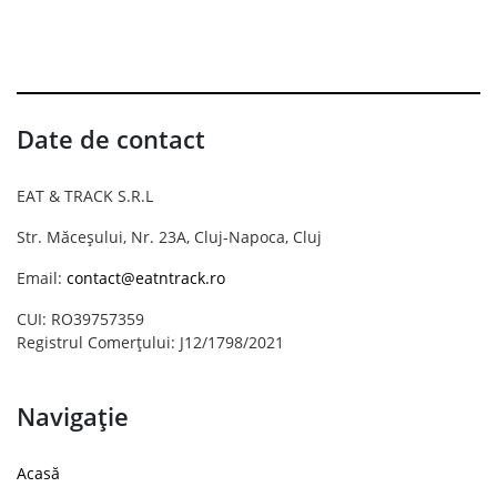
Date de contact
EAT & TRACK S.R.L
Str. Măceșului, Nr. 23A, Cluj-Napoca, Cluj
Email:
contact@eatntrack.ro
CUI: RO39757359
Registrul Comerțului: J12/1798/2021
Navigație
Acasă