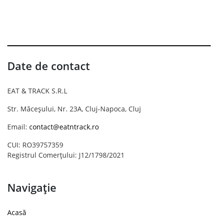
Date de contact
EAT & TRACK S.R.L
Str. Măceșului, Nr. 23A, Cluj-Napoca, Cluj
Email:
contact@eatntrack.ro
CUI: RO39757359
Registrul Comerțului: J12/1798/2021
Navigație
Acasă