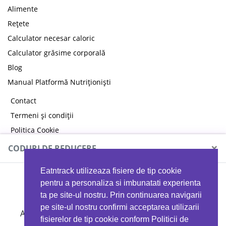
Alimente
Rețete
Calculator necesar caloric
Calculator grăsime corporală
Blog
Manual Platformă Nutriționiști
Contact
Termeni și condiții
Politica Cookie
Politica de confidențialitate
×
CODURI DE REDUCERE
Eatntrack utilizeaza fisiere de tip cookie
MYPROTEIN
pentru a personaliza si imbunatati experienta
ta pe site-ul nostru. Prin continuarea navigarii
pe site-ul nostru confirmi acceptarea utilizarii
Ai
40%
reducere la orice comandă folosind codul
fisierelor de tip cookie conform Politicii de
EATTRACK