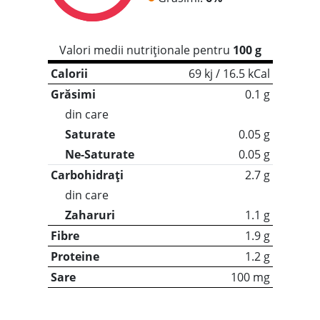
Valori medii nutriționale pentru
100 g
Calorii
69 kj / 16.5 kCal
Grăsimi
0.1 g
din care
Saturate
0.05 g
Ne-Saturate
0.05 g
Carbohidrați
2.7 g
din care
Zaharuri
1.1 g
Fibre
1.9 g
Proteine
1.2 g
Sare
100 mg