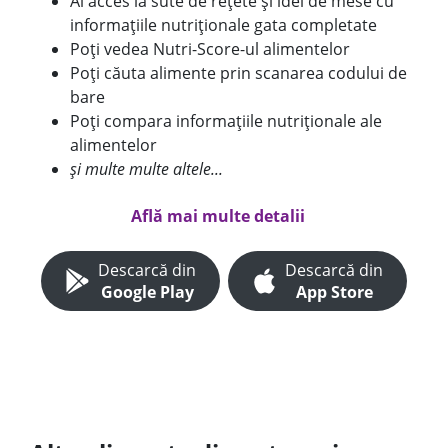
Ai acces la sute de rețete și idei de mese cu
informațiile nutriționale gata completate
Poți vedea Nutri-Score-ul alimentelor
Poți căuta alimente prin scanarea codului de
bare
Poți compara informațiile nutriționale ale
alimentelor
și multe multe altele...
Află mai multe detalii
Descarcă din
Descarcă din
Google Play
App Store