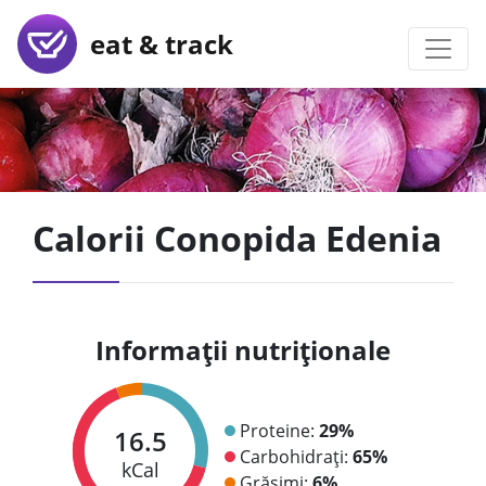
eat & track
Calorii Conopida Edenia
Informații nutriționale
Proteine:
29%
16.5
Carbohidrați:
65%
kCal
Grăsimi:
6%