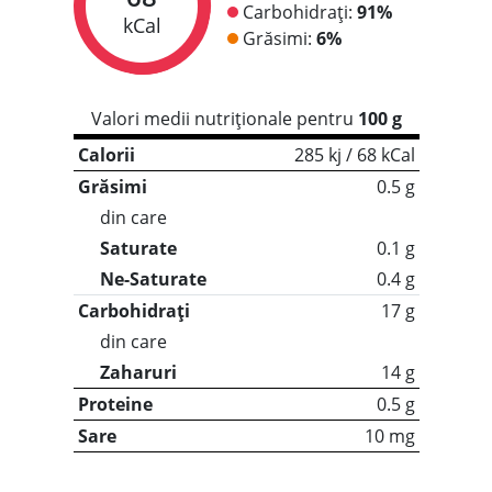
Carbohidrați:
91%
kCal
Grăsimi:
6%
Valori medii nutriționale pentru
100 g
Calorii
285 kj / 68 kCal
Grăsimi
0.5 g
din care
Saturate
0.1 g
Ne-Saturate
0.4 g
Carbohidrați
17 g
din care
Zaharuri
14 g
Proteine
0.5 g
Sare
10 mg