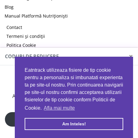
Blog
Manual Platformă Nutriționiști
Contact
Termeni și condiții
Politica Cookie
Politica de confidențialitate
×
CODURI DE REDUCERE
Eatntrack utilizeaza fisiere de tip cookie
MYPROTEIN
pentru a personaliza si imbunatati experienta
ta pe site-ul nostru. Prin continuarea navigarii
pe site-ul nostru confirmi acceptarea utilizarii
Ai
40%
reducere la orice comandă folosind codul
fisierelor de tip cookie conform Politicii de
EATTRACK
Cookie.
Afla mai multe
Profită acum
Am Inteles!
Copyright © 2026 EAT & TRACK S.R.L