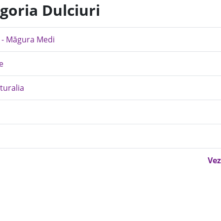
goria Dulciuri
e - Măgura Medi
e
turalia
Vez