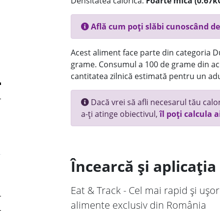
Densitatea calorică:
Foarte mica (0.67k
Află cum poți slăbi cunoscând de
Acest aliment face parte din categoria Dul
grame. Consumul a 100 de grame din ace
cantitatea zilnică estimată pentru un adu
Dacă vrei să afli necesarul tău calori
a-ți atinge obiectivul,
îl poți calcula a
Încearcă și aplicați
Eat & Track - Cel mai rapid și ușor
alimente exclusiv din România