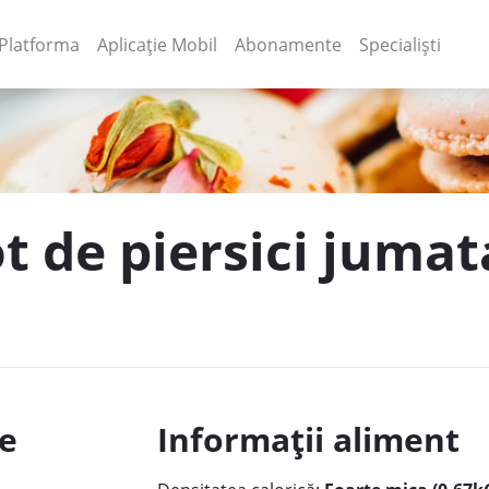
(current)
(current)
Platforma
Aplicație Mobil
Abonamente
Specialiști
t de piersici jumat
le
Informații aliment