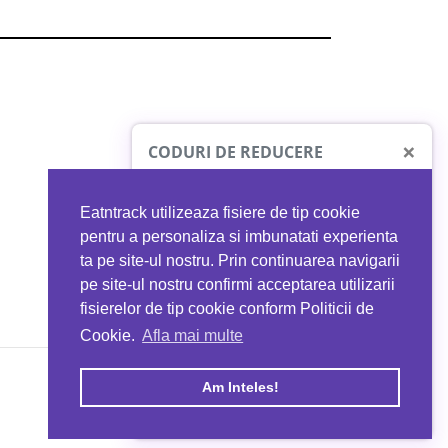
×
CODURI DE REDUCERE
Eatntrack utilizeaza fisiere de tip cookie
O41
MYPROTEIN
pentru a personaliza si imbunatati experienta
ta pe site-ul nostru. Prin continuarea navigarii
 orice comandă
Ai
40%
reducere la orice comandă
pe site-ul nostru confirmi acceptarea utilizarii
EATNTRACK
folosind codul
EATTRACK
fisierelor de tip cookie conform Politicii de
Cookie.
Afla mai multe
acum
Profită acum
Am Inteles!
Copyright © 2026 EAT & TRACK S.R.L