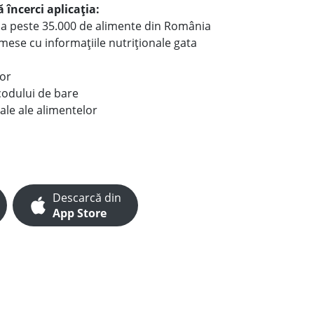
 încerci aplicația:
le a peste 35.000 de alimente din România
e mese cu informațiile nutriționale gata
lor
codului de bare
ale ale alimentelor
Descarcă din
App Store