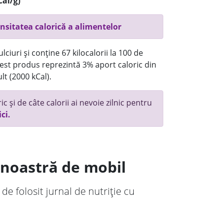
Cal/g)
nsitatea calorică a alimentelor
ciuri și conține 67 kilocalorii la 100 de
st produs reprezintă 3% aport caloric din
lt (2000 kCal).
c și de câte calorii ai nevoie zilnic pentru
ici.
a noastră de mobil
 de folosit jurnal de nutriție cu