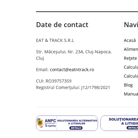
Date de contact
Navi
EAT & TRACK S.R.L
Acasă
Alimen
Str. Măceșului, Nr. 23A, Cluj-Napoca,
Cluj
Rețete
Calcul
Email:
contact@eatntrack.ro
Calcul
CUI: RO39757359
Blog
Registrul Comerțului: J12/1798/2021
Manual