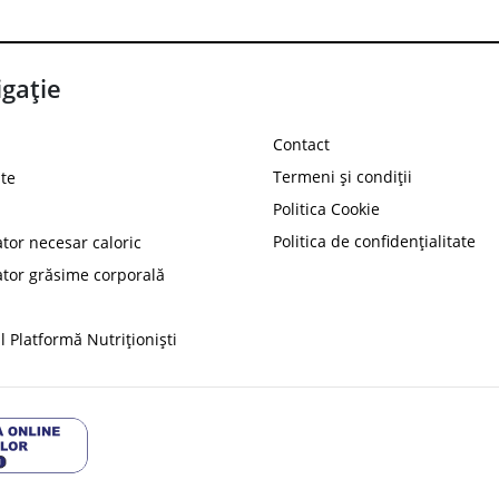
gație
Contact
Termeni și condiții
te
Politica Cookie
Politica de confidențialitate
ator necesar caloric
PROT
ator grăsime corporală
Ai
10%
reducere la
folosind codul
 Platformă Nutriționiști
Profită 