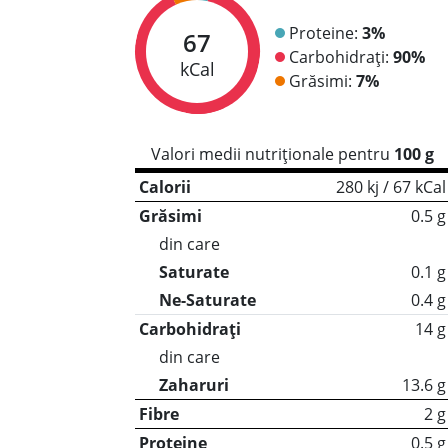
Proteine:
3%
67
Carbohidrați:
90%
kCal
Grăsimi:
7%
Valori medii nutriționale pentru
100 g
Calorii
280 kj / 67 kCal
Grăsimi
0.5 g
din care
Saturate
0.1 g
Ne-Saturate
0.4 g
Carbohidrați
14 g
din care
Zaharuri
13.6 g
Fibre
2 g
Proteine
0.5 g