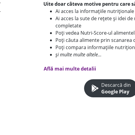
Uite doar câteva motive pentru care să
Ai acces la informațiile nutriționa
Ai acces la sute de rețete și idei d
completate
Poți vedea Nutri-Score-ul alimente
Poți căuta alimente prin scanarea 
Poți compara informațiile nutrițion
și multe multe altele...
Află mai multe detalii
Descarcă din
Google Play