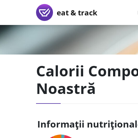
eat & track
Calorii Compo
Noastră
Informații nutriționa