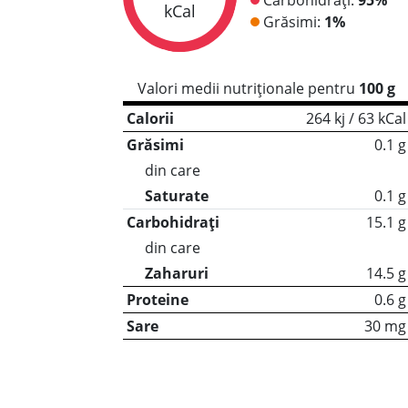
kCal
Grăsimi:
1%
Valori medii nutriționale pentru
100 g
Calorii
264 kj / 63 kCal
Grăsimi
0.1 g
din care
Saturate
0.1 g
Carbohidrați
15.1 g
din care
Zaharuri
14.5 g
Proteine
0.6 g
Sare
30 mg