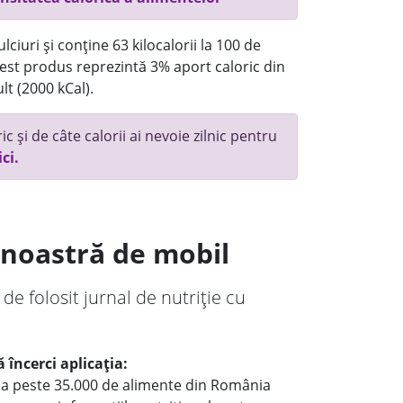
ciuri și conține 63 kilocalorii la 100 de
st produs reprezintă 3% aport caloric din
lt (2000 kCal).
c și de câte calorii ai nevoie zilnic pentru
ici.
a noastră de mobil
 de folosit jurnal de nutriție cu
 încerci aplicația:
le a peste 35.000 de alimente din România