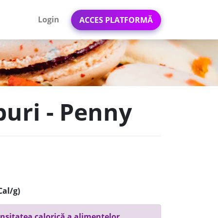
Login
ACCES PLATFORMĂ
buri - Penny
Cal/g)
nsitatea calorică a alimentelor