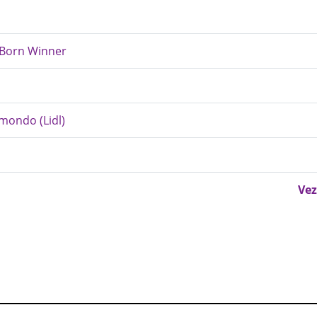
 Born Winner
emondo (Lidl)
Vez