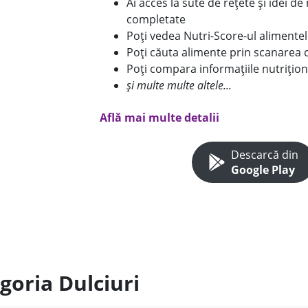
Ai acces la sute de rețete și idei d
completate
Poți vedea Nutri-Score-ul alimente
Poți căuta alimente prin scanarea 
Poți compara informațiile nutrițion
și multe multe altele...
Află mai multe detalii
Descarcă din
Google Play
goria Dulciuri