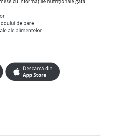
e mese cu informațiile nutriționale gata
lor
codului de bare
ale ale alimentelor
Descarcă din
App Store