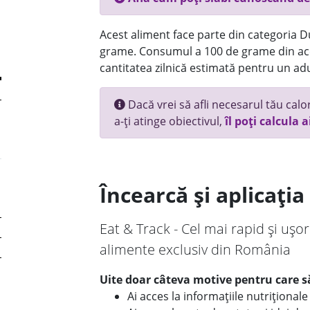
Acest aliment face parte din categoria Dul
grame. Consumul a 100 de grame din ace
cantitatea zilnică estimată pentru un adu
Dacă vrei să afli necesarul tău calori
a-ți atinge obiectivul,
îl poți calcula a
Încearcă și aplicați
Eat & Track - Cel mai rapid și ușor
alimente exclusiv din România
Uite doar câteva motive pentru care să
Ai acces la informațiile nutriționa