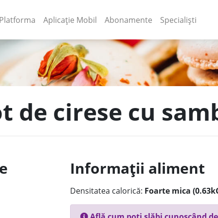
(current)
(current)
Platforma
Aplicație Mobil
Abonamente
Specialiști
t de cirese cu sam
le
Informații aliment
Densitatea calorică:
Foarte mica (0.63k
Află cum poți slăbi cunoscând de