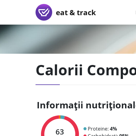
eat & track
Calorii Compo
Informații nutriționa
Proteine:
4%
63
Carbohidrați:
95%