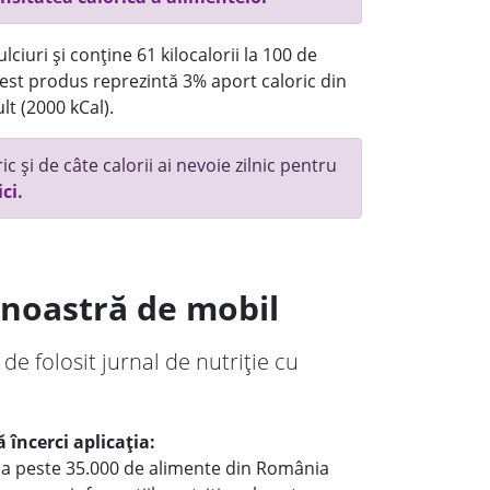
ciuri și conține 61 kilocalorii la 100 de
st produs reprezintă 3% aport caloric din
lt (2000 kCal).
c și de câte calorii ai nevoie zilnic pentru
ici.
a noastră de mobil
 de folosit jurnal de nutriție cu
 încerci aplicația:
le a peste 35.000 de alimente din România