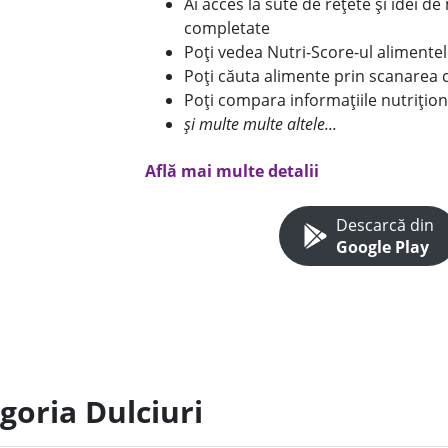
Ai acces la sute de rețete și idei d
completate
Poți vedea Nutri-Score-ul alimente
Poți căuta alimente prin scanarea 
Poți compara informațiile nutrițion
și multe multe altele...
Află mai multe detalii
Descarcă din
Google Play
goria Dulciuri