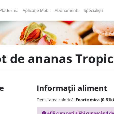
(current)
(current)
Platforma
Aplicație Mobil
Abonamente
Specialiști
t de ananas Tropica
le
Informații aliment
Densitatea calorică:
Foarte mica (0.61k
Află cum poți slăbi cunoscând de