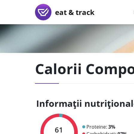
eat & track
Calorii Compo
Informații nutriționa
Proteine:
3%
61
Carbohidrați:
97%