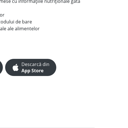
e mese cu informațiile nutriționale gata
lor
codului de bare
ale ale alimentelor
Descarcă din
App Store