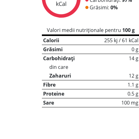
kCal
Grăsimi:
0%
Valori medii nutriționale pentru
100 g
Calorii
255 kj / 61 kCal
Grăsimi
0 g
Carbohidrați
14 g
din care
Zaharuri
12 g
Fibre
1.1 g
Proteine
0.5 g
Sare
100 mg