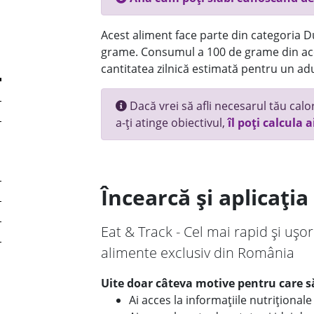
Acest aliment face parte din categoria Dul
grame. Consumul a 100 de grame din ace
cantitatea zilnică estimată pentru un adu
Dacă vrei să afli necesarul tău calori
a-ți atinge obiectivul,
îl poți calcula a
Încearcă și aplicați
Eat & Track - Cel mai rapid și ușor
alimente exclusiv din România
Uite doar câteva motive pentru care să
Ai acces la informațiile nutriționa