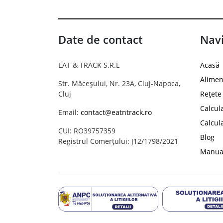
Date de contact
Navi
EAT & TRACK S.R.L
Acasă
Alimen
Str. Măceșului, Nr. 23A, Cluj-Napoca,
Cluj
Rețete
Calcul
Email:
contact@eatntrack.ro
Calcul
CUI: RO39757359
Blog
Registrul Comerțului: J12/1798/2021
Manual