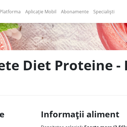
(current)
(current)
Platforma
Aplicație Mobil
Abonamente
Specialiști
te Diet Proteine - 
le
Informații aliment