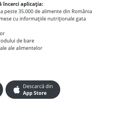
 încerci aplicația:
le a peste 35.000 de alimente din România
e mese cu informațiile nutriționale gata
lor
codului de bare
ale ale alimentelor
Descarcă din
App Store