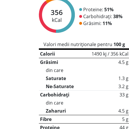
Proteine:
51%
356
Carbohidrați:
38%
kCal
Grăsimi:
11%
Valori medii nutriționale pentru
100 g
Calorii
1490 kj / 356 kCal
Grăsimi
4.5 g
din care
Saturate
1.3 g
Ne-Saturate
3.2 g
Carbohidrați
33 g
din care
Zaharuri
4.5 g
Fibre
5 g
Proteine
44 g