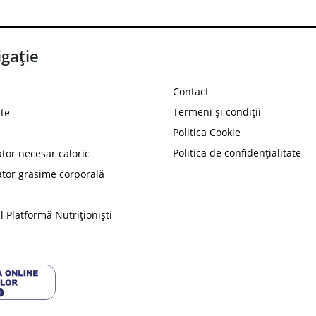
gație
Contact
Termeni și condiții
te
Politica Cookie
Politica de confidențialitate
ator necesar caloric
PROT
ator grăsime corporală
Ai
10%
reducere la
folosind codul
 Platformă Nutriționiști
Profită 