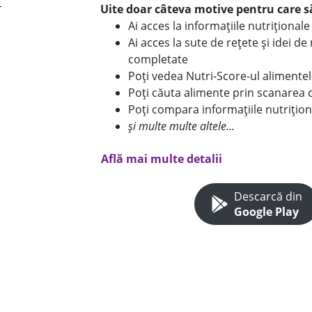
Uite doar câteva motive pentru care să
Ai acces la informațiile nutriționa
Ai acces la sute de rețete și idei d
completate
Poți vedea Nutri-Score-ul alimente
Poți căuta alimente prin scanarea 
Poți compara informațiile nutrițion
și multe multe altele...
Află mai multe detalii
Descarcă din
Google Play