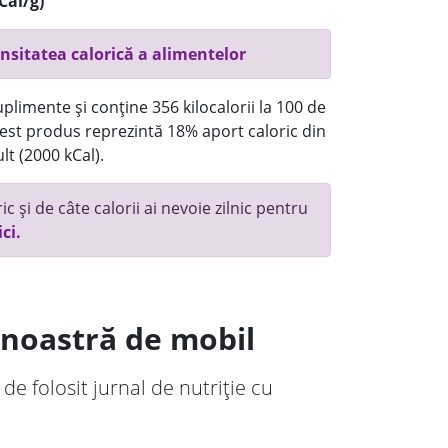
Cal/g)
nsitatea calorică a alimentelor
plimente și conține 356 kilocalorii la 100 de
st produs reprezintă 18% aport caloric din
lt (2000 kCal).
c și de câte calorii ai nevoie zilnic pentru
ici.
a noastră de mobil
 de folosit jurnal de nutriție cu