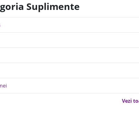
egoria Suplimente
s
nei
Vezi t