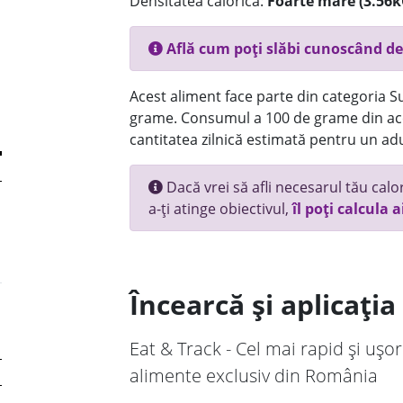
Densitatea calorică:
Foarte mare (3.56k
Află cum poți slăbi cunoscând de
Acest aliment face parte din categoria Su
grame. Consumul a 100 de grame din ace
cantitatea zilnică estimată pentru un adu
Dacă vrei să afli necesarul tău calori
a-ți atinge obiectivul,
îl poți calcula a
Încearcă și aplicați
Eat & Track - Cel mai rapid și ușor
alimente exclusiv din România