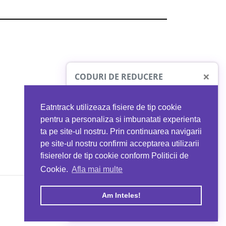
×
CODURI DE REDUCERE
Eatntrack utilizeaza fisiere de tip cookie
O41
MYPROTEIN
pentru a personaliza si imbunatati experienta
ta pe site-ul nostru. Prin continuarea navigarii
 orice comandă
Ai
40%
reducere la orice comandă
pe site-ul nostru confirmi acceptarea utilizarii
EATNTRACK
folosind codul
EATTRACK
fisierelor de tip cookie conform Politicii de
Cookie.
Afla mai multe
acum
Profită acum
Am Inteles!
Copyright © 2026 EAT & TRACK S.R.L